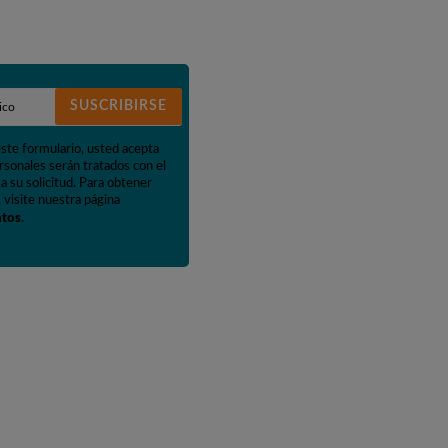
SUSCRIBIRSE
este formulario, usted acepta
rsonales serán tratados con el
a su solicitud. Para obtener
 visite nuestra página
atos
.