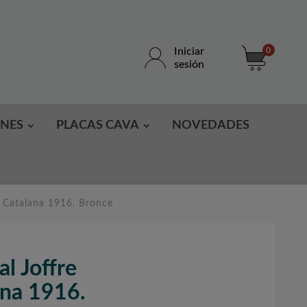
Iniciar
0
sesión
ONES
PLACAS CAVA
NOVEDADES
a Catalana 1916. Bronce
l Joffre
ana 1916.