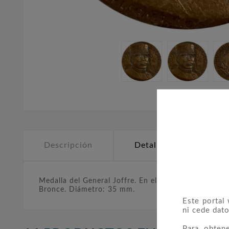
Descripción
Detalles del producto
Medalla del General Joffre. En el anverso, retrato d
Bronce. Diámetro: 35 mm.
Este portal
ni cede dato
Para obten