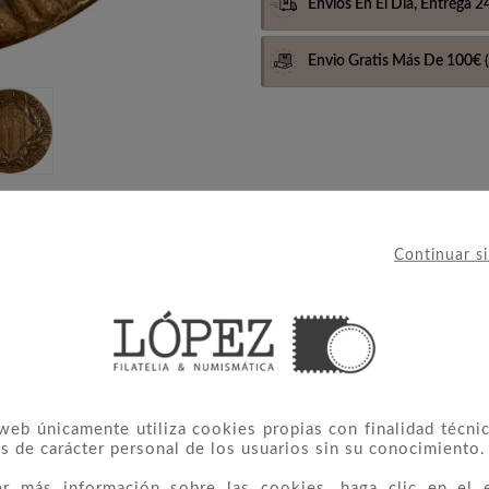
Envíos En El Día,
Entrega 2
Envio Gratis Más De 100€
(
Continuar s
el General y leyenda "À Joffre les Catalans". En el reverso, es
 web únicamente utiliza cookies propias con finalidad técnic
s de carácter personal de los usuarios sin su conocimiento.
er más información sobre las cookies, haga clic en el 