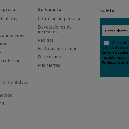
mpresa
Su Cuenta
Boletín
 de datos
Información personal
Devoluciones de
mercancía
 condiciones
Pedidos
Al enviar 
omos
que sus datos pe
Facturas por abono
o
fin de responder 
Direcciones
más información,
ionado con
Protección de d
Mis alertas
numismaticas
ndidos
Web