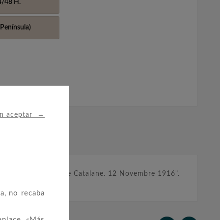
4/48 H.
Península)
→
in aceptar
cudo y leyenda "Journée Catalane. 12 Novembre 1916".
a, no recaba
enlace «Más