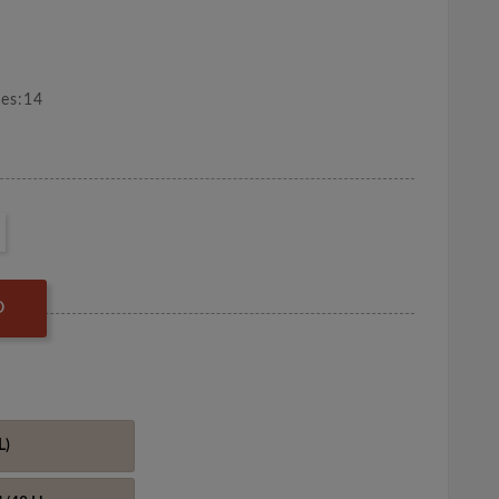
nes:14
O
L)