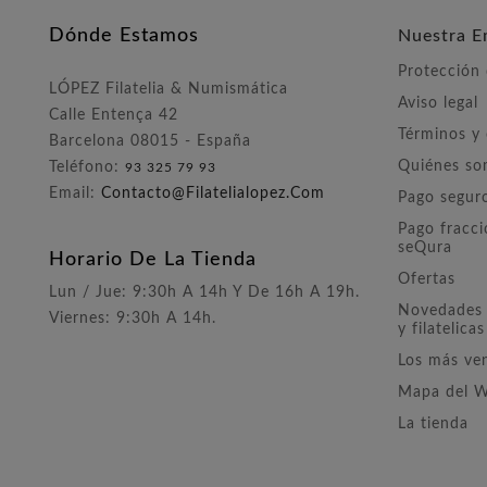
Dónde Estamos
Nuestra E
Protección
LÓPEZ Filatelia & Numismática
Aviso legal
Calle Entença 42
Términos y
Barcelona 08015 - España
Quiénes s
Teléfono:
93 325 79 93
Email:
Contacto@filatelialopez.com
Pago segur
Pago fracc
seQura
Horario De La Tienda
Ofertas
Lun / Jue: 9:30h A 14h Y De 16h A 19h.
Novedades 
Viernes: 9:30h A 14h.
y filatelicas
Los más ve
Mapa del 
La tienda