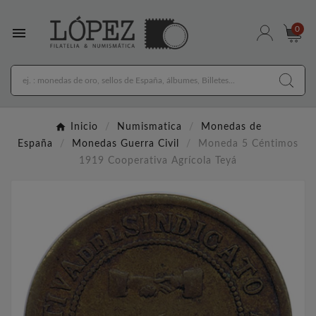

0
Inicio
Numismatica
Monedas de
España
Monedas Guerra Civil
Moneda 5 Céntimos
1919 Cooperativa Agrícola Teyá