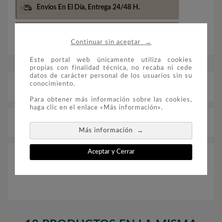
Envíos En El Día,
Entrega 24/48 H.
Envio Gratis Más De 100€
(Península)
→
Continuar sin aceptar
Este portal web únicamente utiliza cookies
propias con finalidad técnica, no recaba ni cede
datos de carácter personal de los usuarios sin su
conocimiento.
Descripción
Para obtener más información sobre las cookies,
haga clic en el enlace «Más información».
Detalles del producto
→
Más información
Aceptar y Cerrar
Moneda de 5 CTS del año 1919 de la
Cooperativa del Sindicato Agrícola de Teyá.