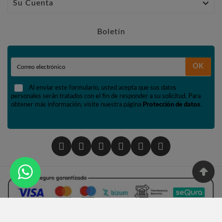

Su Cuenta
Boletín
OK
Al enviar este formulario, usted acepta que sus datos
personales serán tratados con el fin de responder a su solicitud. Para
obtener más información, visite nuestra página
Protección de datos
.