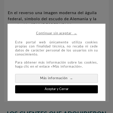
En el reverso una imagen moderna del águila
federal, símbolo del escudo de Alemania y la
inscripción “BUNDESREPUBLIK
DEUTSCHLAND” (REPÚBLICA FEDERAL DE
→
Continuar sin aceptar
ALEMANIA).
Este portal web únicamente utiliza cookies
propias con finalidad técnica, no recaba ni cede
datos de carácter personal de los usuarios sin su
Peso: 14 gr.
conocimiento.
Para obtener más información sobre las cookies,
haga clic en el enlace «Más información».
Diámetro: 32,5mm.
→
Más información
Material: Cuproniquel.
Aceptar y Cerrar