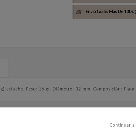
Envio Gratis Más De 100€
(
g)-estuche. Peso: 16 gr. Diámetro: 32 mm. Composición: Plata
IERON ESTE PRODUCTO TAMBIÉ
Continuar s