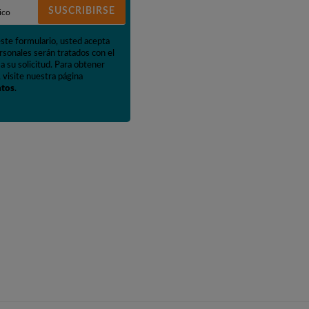
SUSCRIBIRSE
este formulario, usted acepta
rsonales serán tratados con el
a su solicitud. Para obtener
 visite nuestra página
atos
.