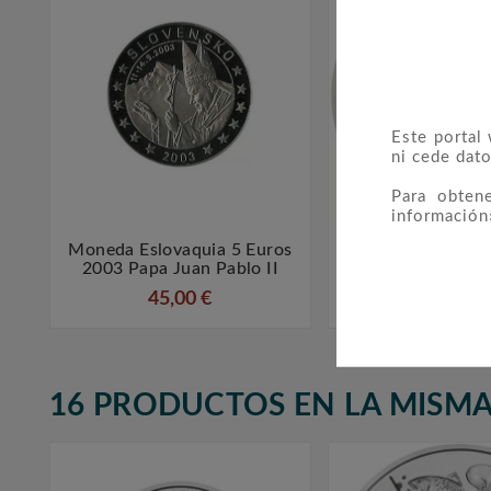
Este portal
ni cede dato
Para obten
información
Moneda Eslovaquia 5 Euros
Moneda Conmemo



2003 Papa Juan Pablo II
Euros Esloveni
45,00 €
7,00 €
16 PRODUCTOS EN LA MISMA