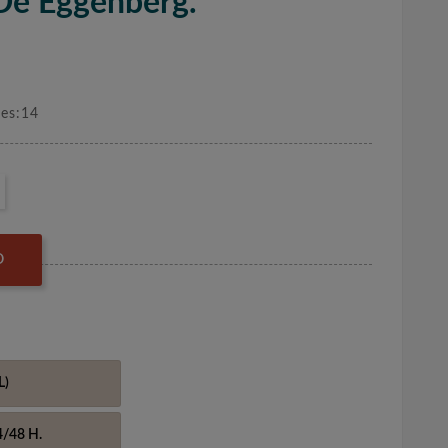
 De Eggenberg.
nes:14
O
L)
4/48 H.