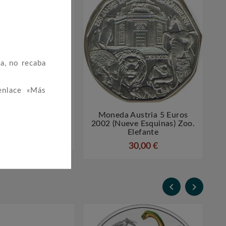
a, no recaba
enlace «Más
5 Euros (colores-
Moneda Austria 5 Euros




) 2003 (estuche)
2002 (nueve Esquinas) Zoo.
Elefante
20,00 €
30,00 €

