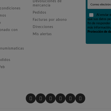
Devoluciones de
mercancía
 condiciones
Pedidos
Al enviar 
omos
que sus datos pe
Facturas por abono
o
fin de responder 
Direcciones
más información,
ionado con
Protección de d
Mis alertas
numismaticas
ndidos
Web