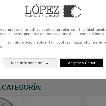
 web únicamente utiliza cookies propias con finalidad técnic
s de carácter personal de los usuarios sin su conocimiento.
er más información sobre las cookies, haga clic en el 
».
rativa 2
Serie Euro Prueba Chipre
Irlanda 



a 2008.
(Plata)
Olympics
→
Más información
Aceptar y Cerrar
250,00 €
 CATEGORÍA: