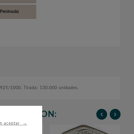
Península)
 925/1000. Tirada: 130.000 unidades.
N COMPRARON:


→
in aceptar