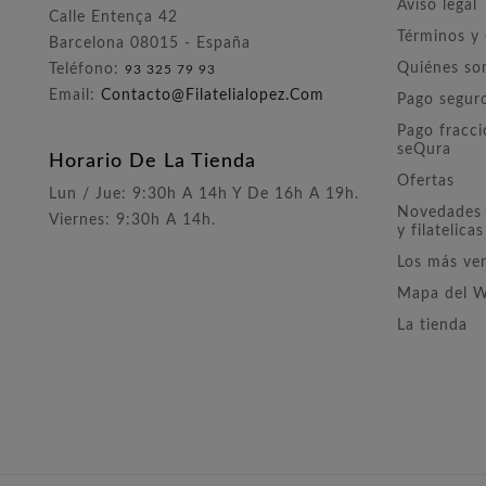
Aviso legal
Calle Entença 42
Términos y
Barcelona 08015 - España
Quiénes s
Teléfono:
93 325 79 93
Email:
Contacto@filatelialopez.com
Pago segur
Pago fracc
seQura
Horario De La Tienda
Ofertas
Lun / Jue: 9:30h A 14h Y De 16h A 19h.
Novedades 
Viernes: 9:30h A 14h.
y filatelicas
Los más ve
Mapa del 
La tienda