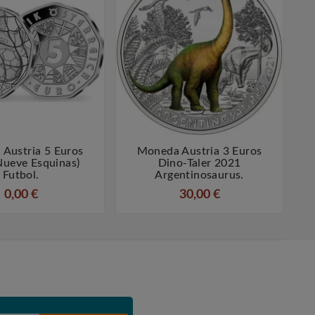
Austria 5 Euros
Moneda Austria 3 Euros
M




nueve Esquinas)
Dino-Taler 2021
Futbol.
Argentinosaurus.
0,00 €
30,00 €