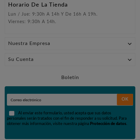
Horario De La Tienda
Lun / Jue: 9:30h A 14h Y De 16h A 19h.
Viernes: 9:30h A 14h.

Nuestra Empresa

Su Cuenta
Boletín
OK
Al enviar este formulario, usted acepta que sus datos
personales serán tratados con el fin de responder a su solicitud. Para
obtener más información, visite nuestra página
Protección de datos
.