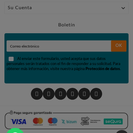

Su Cuenta
Boletín
OK
Al enviar este formulario, usted acepta que sus datos
personales serán tratados con el fin de responder a su solicitud. Para
obtener más información, visite nuestra página
Protección de datos
.