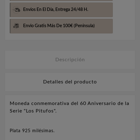
Envíos En El Día,
Entrega 24/48 H.
Envio Gratis Más De 100€
(Península)
Descripción
Detalles del producto
Moneda conmemorativa del 60 Aniversario de la
Serie "Los Pitufos".
Plata 925 milésimas.