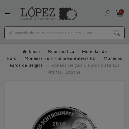

0
Inicio
Numismatica
Monedas de
Euro
Monedas Euro conmemorativas EU
Monedas
euros de Belgica
moneda Belgica 5 Euros 2018 Los
Pitufos. Estuche.