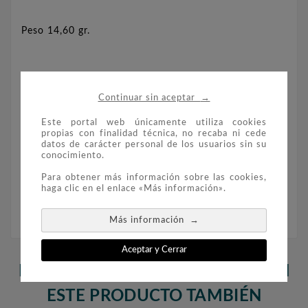
Peso 14,60 gr.
Diámetro: 30 mm.
→
Continuar sin aceptar
Este portal web únicamente utiliza cookies
Tirada limitada: 6.250 unidades.
propias con finalidad técnica, no recaba ni cede
datos de carácter personal de los usuarios sin su
conocimiento.
Moneda encapsulada, en estuche original de
Para obtener más información sobre las cookies,
haga clic en el enlace «Más información».
color azul, con certificado.
→
Más información
Aceptar y Cerrar
LOS CLIENTES QUE ADQUIRIERON
ESTE PRODUCTO TAMBIÉN