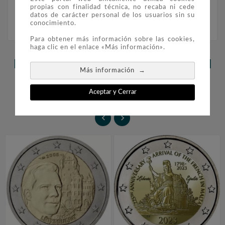
emisión.
propias con finalidad técnica, no recaba ni cede
datos de carácter personal de los usuarios sin su
conocimiento.
Para obtener más información sobre las cookies,
haga clic en el enlace «Más información».
LOS CLIENTES QUE ADQUIRIERON
→
Más información
ESTE PRODUCTO TAMBIÉN
Aceptar y Cerrar
COMPRARON:

