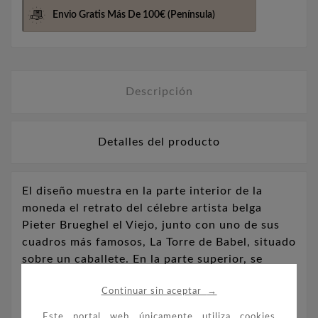
Envio Gratis Más De 100€
(Península)
Descripción
Detalles del producto
El diseño muestra en la parte interior de la
moneda el retrato del célebre artista belga
Pieter Brueghel el Viejo, junto con uno de sus
cuadros más famosos, La Torre de Babel, situado
sobre un caballete. En la parte superior, se
encuentra el nombre de P. Bruegel, el año 1569,
→
Continuar sin aceptar
con un pequeño obelisco que hace referencia al
año de la muerte, y el año 2019, que es el de
Este portal web únicamente utiliza cookies