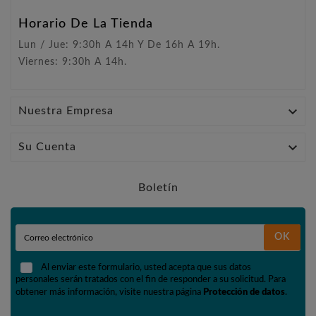
Horario De La Tienda
Lun / Jue: 9:30h A 14h Y De 16h A 19h.
Viernes: 9:30h A 14h.

Nuestra Empresa

Su Cuenta
Boletín
OK
Al enviar este formulario, usted acepta que sus datos
personales serán tratados con el fin de responder a su solicitud. Para
obtener más información, visite nuestra página
Protección de datos
.