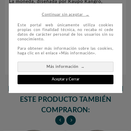
La moneda, diseñada por Kaupo Kangro,
muestra dos flores de aciano, una de ellas
→
Continuar sin aceptar
abierta mostrando todo su esplendor, sobre un
fondo que muestra su entorno natural, un
Este portal web únicamente utiliza cookies
campo de cereales azotado por el viento. En la
propias con finalidad técnica, no recaba ni cede
datos de carácter personal de los usuarios sin su
parte izquierda figura la leyenda del nombre
conocimiento.
científico de la planta, «CENTAUREA CYANUS».
Para obtener más información sobre las cookies,
haga clic en el enlace «Más información».
→
Más información
Aceptar y Cerrar
LOS CLIENTES QUE ADQUIRIERON
ESTE PRODUCTO TAMBIÉN
COMPRARON:

