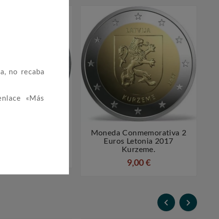
a, no recaba
enlace «Más
Conmemorativa 2
Moneda Conmemorativa 2




ecia 2019 Kalvos
Euros Letonia 2017
Kurzeme.
6,00 €
9,00 €

