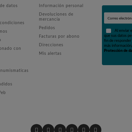
 de datos
Información personal
Devoluciones de
mercancía
 condiciones
Pedidos
Al enviar 
omos
que sus datos pe
Facturas por abono
o
fin de responder 
Direcciones
más información,
ionado con
Protección de d
Mis alertas
numismaticas
ndidos
Web