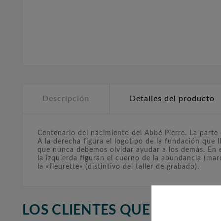
Descripción
Detalles del producto
Centenario del nacimiento del Abbé Pierre. La parte
A la derecha figura el logotipo de la fundación que 
que nunca debemos olvidar ayudar a los demás. En el 
la izquierda figuran el cuerno de la abundancia (mar
la «fleurette» (distintivo del taller de grabado).
LOS CLIENTES QUE ADQUIR