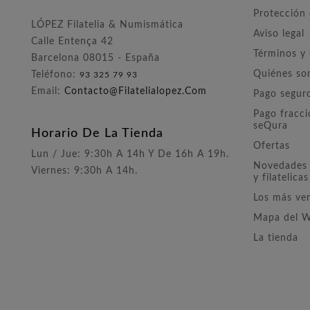
Protección
LÓPEZ Filatelia & Numismática
Aviso legal
Calle Entença 42
Términos y
Barcelona 08015 - España
Quiénes s
Teléfono:
93 325 79 93
Email:
Contacto@filatelialopez.com
Pago segur
Pago fracc
seQura
Horario De La Tienda
Ofertas
Lun / Jue: 9:30h A 14h Y De 16h A 19h.
Novedades 
Viernes: 9:30h A 14h.
y filatelicas
Los más ve
Mapa del 
La tienda