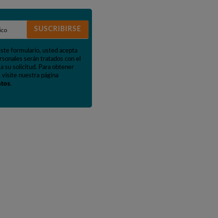
SUSCRIBIRSE
este formulario, usted acepta
rsonales serán tratados con el
a su solicitud. Para obtener
 visite nuestra página
atos
.