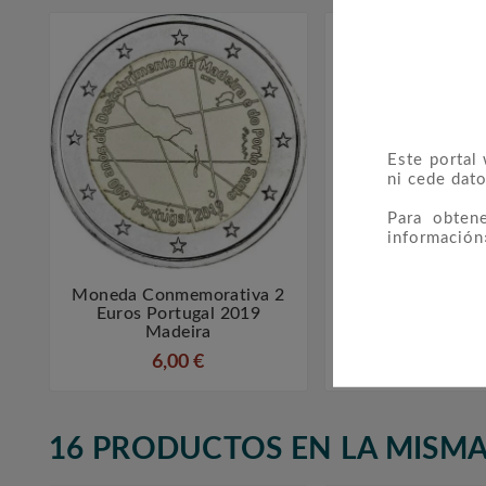
Este portal
ni cede dato
Para obten
información
Moneda Conmemorativa 2
LEUCHTTURM 



Euros Portugal 2019
OPTIMA EURO 
Madeira
Juegos Hasta
6,00 €
9,99 €
16 PRODUCTOS EN LA MISMA