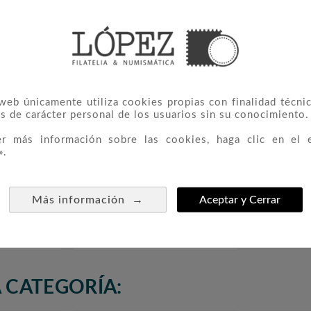
 web únicamente utiliza cookies propias con finalidad técnic
s de carácter personal de los usuarios sin su conocimiento.
er más información sobre las cookies, haga clic en el 
».
Hojas
Moneda Conmemorativa 2
Moneda 



→
Más información
Aceptar y Cerrar
Para 5
Euros Francia 2022 JJOO
Euros Gr
 26 Mm
Paris 2024
20,00 €
 CATEGORÍA: