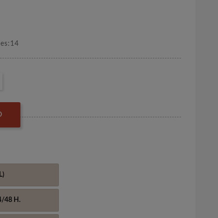
nes:14
O
L)
4/48 H.