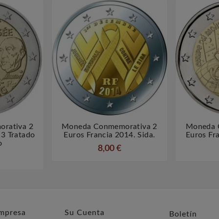
rativa 2
Moneda Conmemorativa 2
Moneda 



13 Tratado
Euros Francia 2014. Sida.
Euros Fr
o
8,00 €
mpresa
Su Cuenta
Boletín