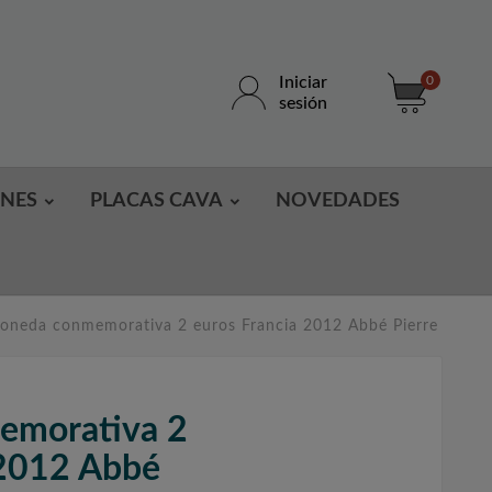
Iniciar
0
sesión
ONES
PLACAS CAVA
NOVEDADES
oneda conmemorativa 2 euros Francia 2012 Abbé Pierre
morativa 2
 2012 Abbé