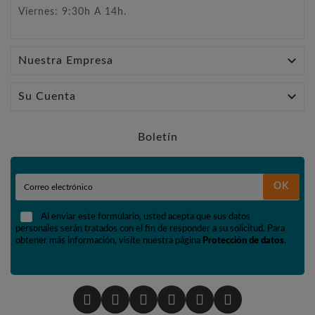
Viernes: 9:30h A 14h.

Nuestra Empresa

Su Cuenta
Boletín
OK
Al enviar este formulario, usted acepta que sus datos
personales serán tratados con el fin de responder a su solicitud. Para
obtener más información, visite nuestra página
Protección de datos
.