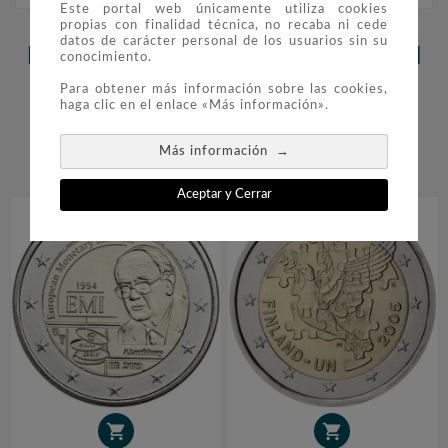
Este portal web únicamente utiliza cookies
propias con finalidad técnica, no recaba ni cede
datos de carácter personal de los usuarios sin su
LOS CLIENTES QUE ADQUIRIERON
conocimiento.
ESTE PRODUCTO TAMBIÉN
Para obtener más información sobre las cookies,
haga clic en el enlace «Más información».
COMPRARON:
→
Más información


Aceptar y Cerrar

