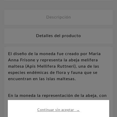
Descripción
Detalles del producto
El diseño de la moneda fue creado por Maria
Anna Frisone y representa la abeja melífera
maltesa (Apis Mellifera Ruttneri), una de las
especies endémicas de flora y fauna que se
encuentran en las islas maltesas.
En la moneda la representación de la abeja, con
una flor y un panal que llena el fondo.
→
Continuar sin aceptar