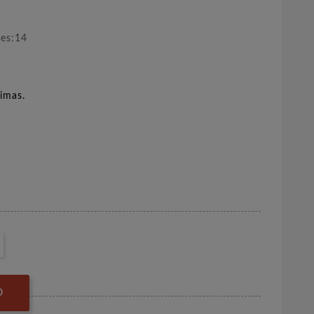
nes:14
imas.
O