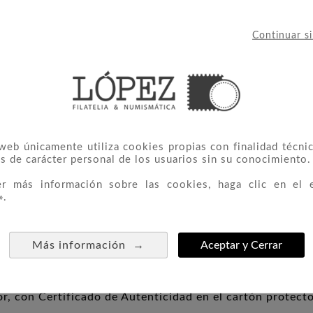
ás pura.
Continuar s
ibe técnicas avanzadas como la impresión digital, un in
n del ángel y a los sutiles motivos botánicos.
 web únicamente utiliza cookies propias con finalidad técnic
s de carácter personal de los usuarios sin su conocimiento.
er más información sobre las cookies, haga clic en el 
».
→
Más información
Aceptar y Cerrar
r, con Certificado de Autenticidad en el cartón protecto