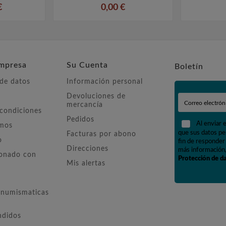
€
0,00 €
mpresa
Su Cuenta
Boletín
 de datos
Información personal
Devoluciones de
mercancía
 condiciones
Pedidos
Al enviar 
omos
que sus datos pe
Facturas por abono
o
fin de responder 
Direcciones
más información,
ionado con
Protección de d
Mis alertas
numismaticas
ndidos