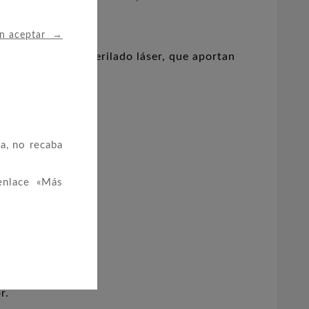
→
in aceptar
serto 3D y el esmerilado láser, que aportan
a, no recaba
enlace «Más
r.