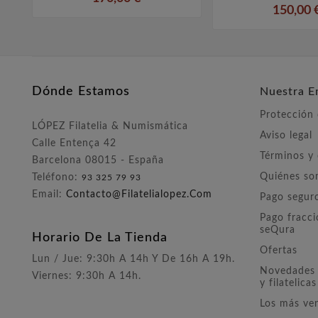
150,00 
Dónde Estamos
Nuestra E
Protección
LÓPEZ Filatelia & Numismática
Aviso legal
Calle Entença 42
Términos y
Barcelona 08015 - España
Quiénes s
Teléfono:
93 325 79 93
Email:
Contacto@filatelialopez.com
Pago segur
Pago fracc
seQura
Horario De La Tienda
Ofertas
Lun / Jue: 9:30h A 14h Y De 16h A 19h.
Novedades 
Viernes: 9:30h A 14h.
y filatelicas
Los más ve