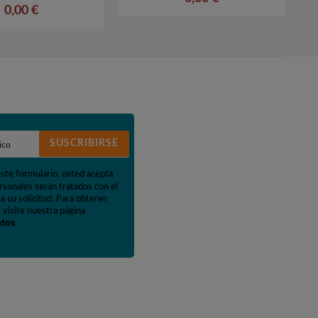
0,00 €
SUSCRIBIRSE
este formulario, usted acepta
rsonales serán tratados con el
a su solicitud. Para obtener
 visite nuestra página
atos
.