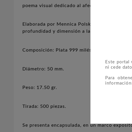
poema visual dedicado al afecto en su forma m
Elaborada por Mennica Polska, esta moneda exh
profundidad y dimensión a la delicada expresió
Composición: Plata 999 milésimas.
Este portal
ni cede dato
Diámetro: 50 mm.
Para obten
información
Peso: 17.50 gr.
Tirada: 500 piezas.
Se presenta encapsulada, en un marco exposito