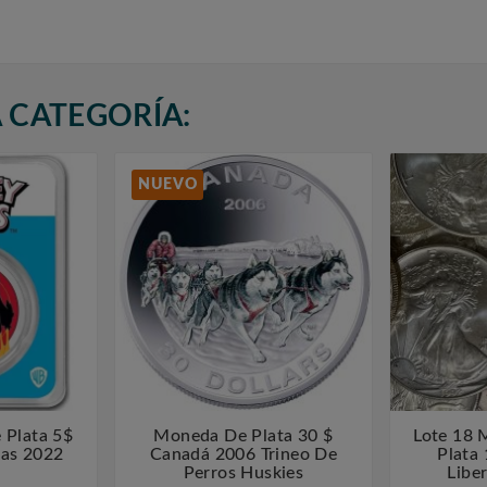
 CATEGORÍA:
NUEVO
Plata 5$
Moneda De Plata 30 $
Lote 18



as 2022
Canadá 2006 Trineo De
Plata
Perros Huskies
Liber