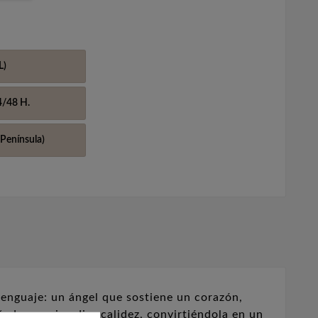
L)
4/48 H.
Península)
enguaje: un ángel que sostiene un corazón,
da para irradiar calidez, convirtiéndola en un