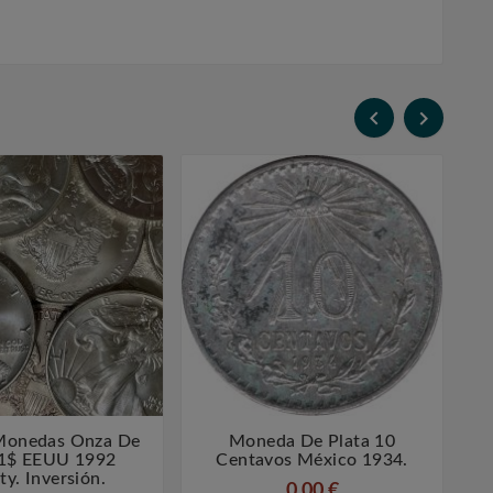


 Monedas Onza De
Moneda De Plata 10




 1$ EEUU 1992
Centavos México 1934.
ty. Inversión.
0,00 €