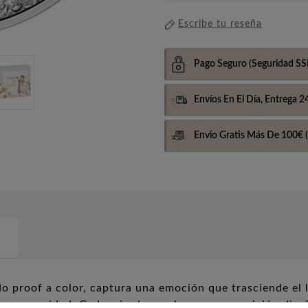
Escribe tu reseña
Pago Seguro
(Seguridad SS
Envíos En El Día,
Entrega 2
Envio Gratis Más De 100€
(
 proof a color, captura una emoción que trasciende el l
a y serenidad.
Cada mirada revela una composición diseña