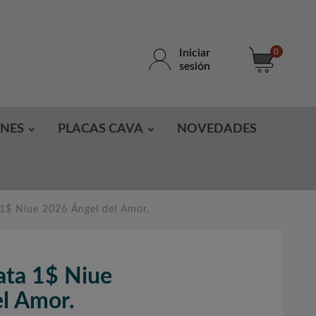
Iniciar
0
sesión
ONES
PLACAS CAVA
NOVEDADES
1$ Niue 2026 Ángel del Amor.
ta 1$ Niue
l Amor.