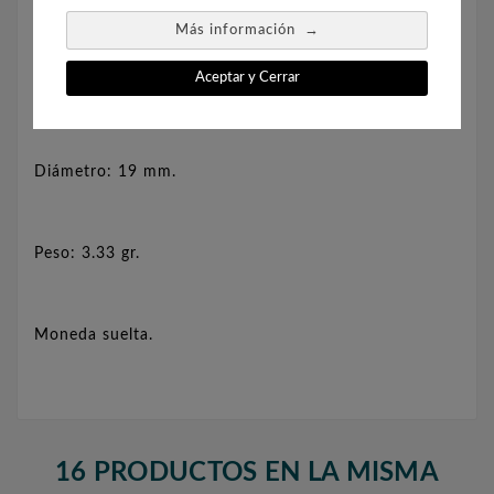
sostenida por una corona..
→
Más información
Aceptar y Cerrar
Composición: plata de 720 milésimas.
Diámetro: 19 mm.
Peso: 3.33 gr.
Moneda suelta.
16 PRODUCTOS EN LA MISMA