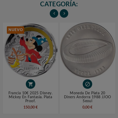
CATEGORÍA:


NUEVO


Francia 10€ 2025 Disney.
Moneda De Plata 20
Mickey En Fantasia. Plata
Diners Andorra 1988 JJOO
Proof.
Seoul
150,00 €
0,00 €