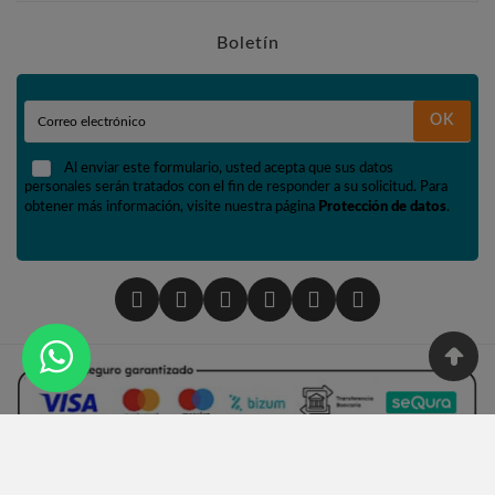
Boletín
OK
Al enviar este formulario, usted acepta que sus datos
personales serán tratados con el fin de responder a su solicitud. Para
obtener más información, visite nuestra página
Protección de datos
.
© 2002 - Tienda De Numismática Y Filatelia López