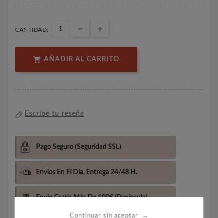
CANTIDAD:

AÑADIR AL CARRITO
Escribe tu reseña
Pago Seguro
(Seguridad SSL)
Envíos En El Día,
Entrega 24/48 H.
Envio Gratis Más De 100€
(Península)
→
Continuar sin aceptar