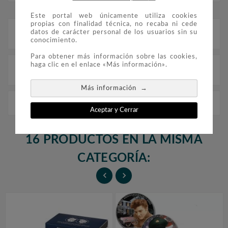
Este portal web únicamente utiliza cookies
propias con finalidad técnica, no recaba ni cede
datos de carácter personal de los usuarios sin su
Descripción
conocimiento.
Para obtener más información sobre las cookies,
haga clic en el enlace «Más información».
Detalles del producto
→
Más información
E.E.U.U. 1/2$ (2003) Monumento - Plata - Proof
Aceptar y Cerrar
16 PRODUCTOS EN LA MISMA
CATEGORÍA:

