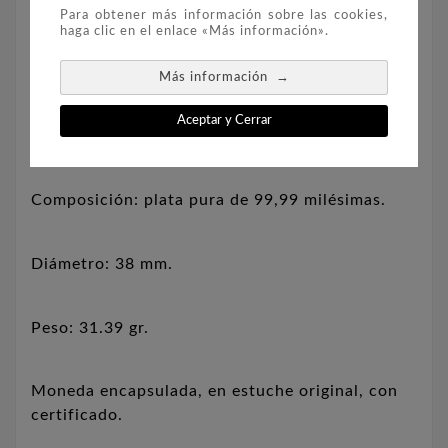
introducidas en la Convención de Aves
Para obtener más información sobre las cookies,
Migratorias de 1916.
haga clic en el enlace «Más información».
→
Más información
La moneda está acuñada en poco más de una
onza de plata fina de 99,99%, con una tirada
Aceptar y Cerrar
limitada a 6.500 ejemplares en todo el mundo.
Composición: plata pura de 99,99 milésimas.
Diámetro: 38 mm.
Peso: 31.39 gr.
Moneda encapsulada, en estuche original, con
certificado.