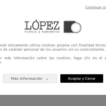
eva serie Saga de Bödvar de Germania Mint, es Bödvar, e
a.
Continuar s
de Bödvar: Pérdida, de 2026, celebra la fuerza, el coraje
aptura el dramatismo y el heroísmo del mundo de Bödva
 web únicamente utiliza cookies propias con finalidad técnic
s de carácter personal de los usuarios sin su conocimiento.
original, junto con su Certificado de Autenticidad.
er más información sobre las cookies, haga clic en el 
».
eso: 31.10 gr. Diámetro: 38.61 mm.
→
Más información
Aceptar y Cerrar
 el mundo.