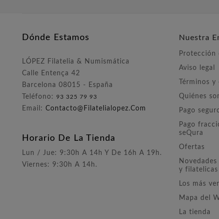
Dónde Estamos
Nuestra E
Protección
LÓPEZ Filatelia & Numismática
Aviso legal
Calle Entença 42
Términos y
Barcelona 08015 - España
Quiénes s
Teléfono:
93 325 79 93
Email:
Contacto@filatelialopez.com
Pago segur
Pago fracc
seQura
Horario De La Tienda
Ofertas
Lun / Jue: 9:30h A 14h Y De 16h A 19h.
Novedades 
Viernes: 9:30h A 14h.
y filatelicas
Los más ve
Mapa del 
La tienda