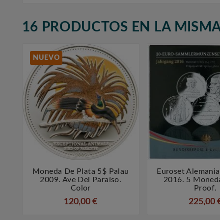
16 PRODUCTOS EN LA MISMA
NUEVO
Moneda De Plata 5$ Palau
Euroset Alemania



2009. Ave Del Paraíso.
2016. 5 Moneda
Color
Proof.
120,00 €
225,00 