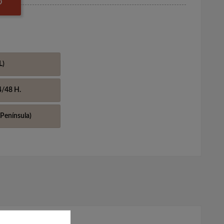
O
L)
4/48 H.
Península)