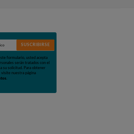
SUSCRIBIRSE
este formulario, usted acepta
rsonales serán tratados con el
a su solicitud. Para obtener
 visite nuestra página
atos
.