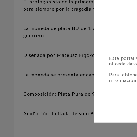
El protagonista de la primera moneda de la nu
para siempre por la tragedia y su sed de justici
La moneda de plata BU de 1 oz de la serie Saga 
guerrero.
Diseñada por Mateusz Frąckowiak, la moneda c
Este portal
ni cede dato
La moneda se presenta encapsulada en estuche 
Para obten
información
Composición: Plata Pura de 999.9 milésimas. P
Acuñación limitada de solo 999 piezas en todo