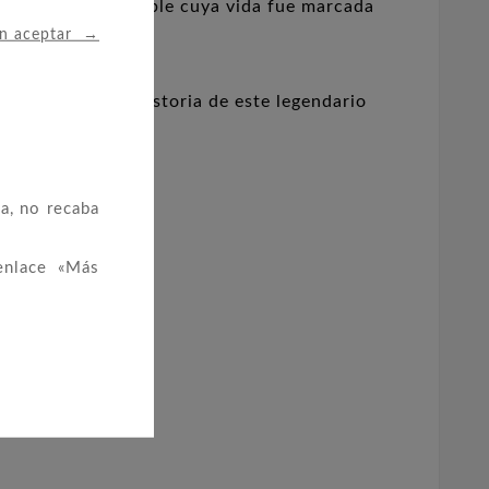
l guerrero invencible cuya vida fue marcada
→
in aceptar
 y la dramática historia de este legendario
r.
a, no recaba
enlace «Más