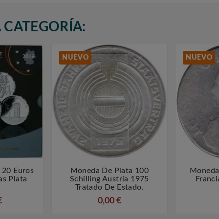
 CATEGORÍA:
NUEVO
NUEVO
 20 Euros
Moneda De Plata 100
Moneda 



s Plata
Schilling Austria 1975
Franci
Tratado De Estado.
€
0,00 €