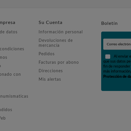
mpresa
Su Cuenta
Boletín
 de datos
Información personal
Devoluciones de
mercancía
 condiciones
Pedidos
Al enviar 
omos
que sus datos pe
Facturas por abono
o
fin de responder 
Direcciones
más información,
ionado con
Protección de d
Mis alertas
numismaticas
ndidos
Web