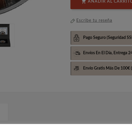

AÑADIR AL CARRIT
Escribe tu reseña
Pago Seguro
(Seguridad SS
Envíos En El Día,
Entrega 2
Envio Gratis Más De 100€
(