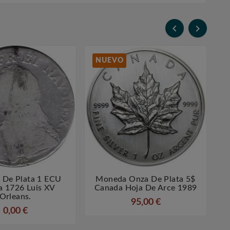


NUEVO
De Plata 1 ECU
Moneda Onza De Plata 5$




a 1726 Luis XV
Canada Hoja De Arce 1989
Orleans.
95,00 €
0,00 €