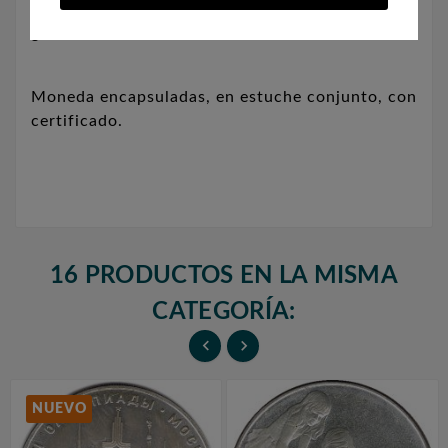
Composición: Plata 925 milésimas. Peso: 34
gramos. Diámetro: 40 mm.
Moneda encapsuladas, en estuche conjunto, con
certificado.
16 PRODUCTOS EN LA MISMA
CATEGORÍA:


NUEVO