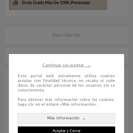
Envio Gratis Más De 100€
(Península)
Descripción
Detalles del producto
→
Continuar sin aceptar
Este portal web únicamente utiliza cookies
Monedas de plata, emitidas en Grecia,
propias con finalidad técnica, no recaba ni cede
conmemorativas de los Juegos Olímpicos
datos de carácter personal de los usuarios sin su
conocimiento.
celebrados en Atenas, en 2004.
Para obtener más información sobre las cookies,
haga clic en el enlace «Más información».
Monedas dedicadas al Lanzamiento de Disco y a
las Carreras.
→
Más información
Aceptar y Cerrar