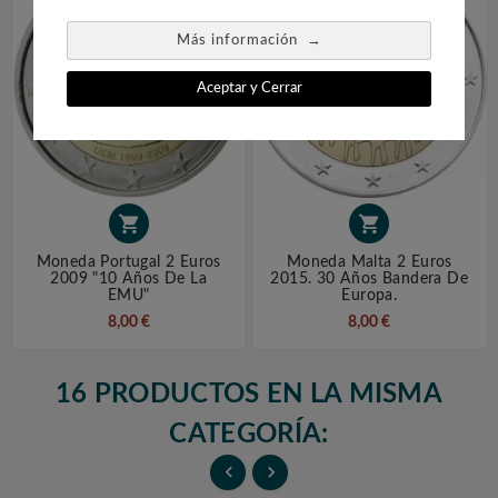
→
Más información
Aceptar y Cerrar


Moneda Portugal 2 Euros
Moneda Malta 2 Euros
2009 "10 Años De La
2015. 30 Años Bandera De
EMU"
Europa.
8,00 €
8,00 €
16 PRODUCTOS EN LA MISMA
CATEGORÍA:

