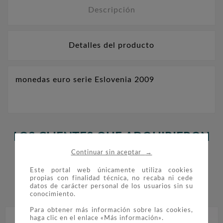
Descripción
Detalles del producto
monedas euro serie Eslovenia 2009
LOS CLIENTES QUE ADQUIRIERON
→
ESTE PRODUCTO TAMBIÉN
Continuar sin aceptar
COMPRARON:
Este portal web únicamente utiliza cookies
propias con finalidad técnica, no recaba ni cede
datos de carácter personal de los usuarios sin su


conocimiento.
Para obtener más información sobre las cookies,
haga clic en el enlace «Más información».