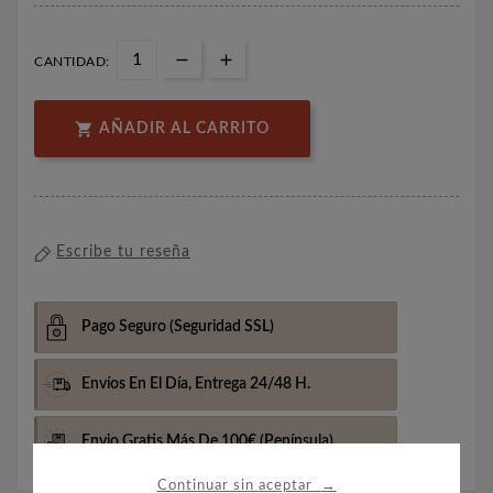
CANTIDAD:

AÑADIR AL CARRITO
Escribe tu reseña
Pago Seguro
(Seguridad SSL)
Envíos En El Día,
Entrega 24/48 H.
Envio Gratis Más De 100€
(Península)
→
Continuar sin aceptar