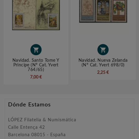


Navidad. Santo Tome Y
Navidad. Nueva Zelanda
Principe (nº Cat. Yvert
(nº Cat. Yvert 698/0)
764/65)
2,25 €
7,00 €
Dónde Estamos
LÓPEZ Filatelia & Numismática
Calle Entença 42
Barcelona 08015 - España