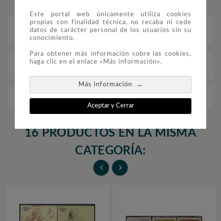
Este portal web únicamente utiliza cookies
propias con finalidad técnica, no recaba ni cede
Descripción
datos de carácter personal de los usuarios sin su
conocimiento.
Para obtener más información sobre las cookies,
haga clic en el enlace «Más información».
Detalles del producto
→
Más información
Navidad. Dominica (nº cat. yvert HB34)
Aceptar y Cerrar
16 PRODUCTOS EN LA MISMA
CATEGORÍA:

