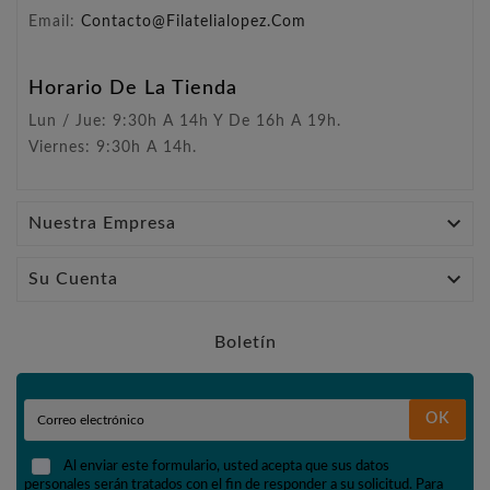
Email:
Contacto@filatelialopez.com
Horario De La Tienda
Lun / Jue: 9:30h A 14h Y De 16h A 19h.
Viernes: 9:30h A 14h.

Nuestra Empresa

Su Cuenta
Boletín
OK
Al enviar este formulario, usted acepta que sus datos
personales serán tratados con el fin de responder a su solicitud. Para