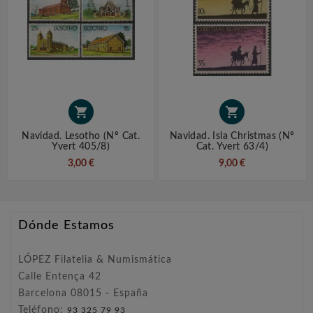


Navidad. Lesotho (nº Cat.
Navidad. Isla Christmas (nº
Yvert 405/8)
Cat. Yvert 63/4)
3,00 €
9,00 €
Dónde Estamos
LÓPEZ Filatelia & Numismática
Calle Entença 42
Barcelona 08015 - España
Teléfono:
93 325 79 93