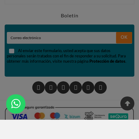
Boletín
OK
Al enviar este formulario, usted acepta que sus datos
personales serán tratados con el fin de responder a su solicitud. Para
obtener más información, visite nuestra página
Protección de datos
.
© 2002 - Tienda De Numismática Y Filatelia López