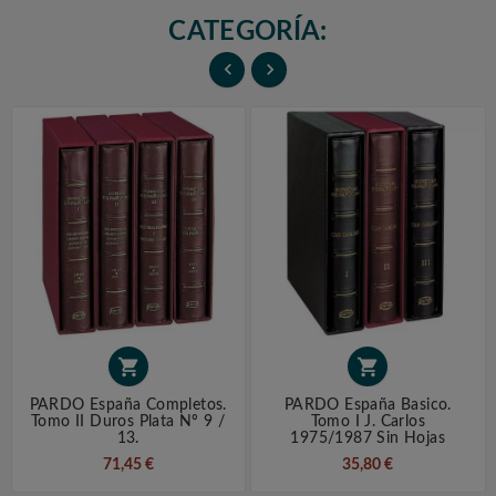
CATEGORÍA:




PARDO España Completos.
PARDO España Basico.
Tomo II Duros Plata Nº 9 /
Tomo I J. Carlos
13.
1975/1987 Sin Hojas
71,45 €
35,80 €