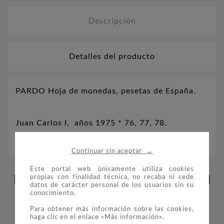
Descripción
Detalles del producto
PARDO Hoja de monedas, pesetas de España.
Juan Carlos I, años 1975 * 76, 77, 78.
→
Continuar sin aceptar
Este portal web únicamente utiliza cookies
propias con finalidad técnica, no recaba ni cede
LOS CLIENTES QUE ADQUIRIERON
datos de carácter personal de los usuarios sin su
conocimiento.
ESTE PRODUCTO TAMBIÉN
Para obtener más información sobre las cookies,
COMPRARON:
haga clic en el enlace «Más información».