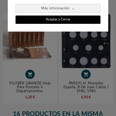


→
Más información
Aceptar y Cerrar


FILOBER GRANDE Hoja
PARDO H. Monedas
Para Postales 4
España. B-04 Juan Carlos I
Departamentos.
1982, 1983
1,20 €
6,90 €
16 PRODUCTOS EN LA MISMA