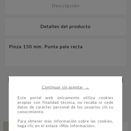
Descripción
Detalles del producto
Pinza 150 mm. Punta pala recta
LOS CLIENTES QUE ADQUIRIERON
→
Continuar sin aceptar
ESTE PRODUCTO TAMBIÉN
Este portal web únicamente utiliza cookies
COMPRARON:
propias con finalidad técnica, no recaba ni cede
datos de carácter personal de los usuarios sin su


conocimiento.
Para obtener más información sobre las cookies,
haga clic en el enlace «Más información».