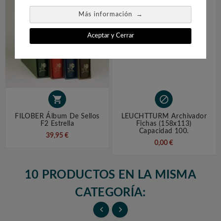
→
Más información
Aceptar y Cerrar


FILOBER Álbum De Sellos
LEUCHTTURM Archivador
F2 Estrella
Fichas (158x113)
Capacidad 100.
39,95 €
0,00 €
10 PRODUCTOS EN LA MISMA
CATEGORÍA:

