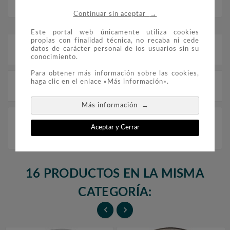
→
Continuar sin aceptar
Este portal web únicamente utiliza cookies
propias con finalidad técnica, no recaba ni cede
Descripción
datos de carácter personal de los usuarios sin su
conocimiento.
Para obtener más información sobre las cookies,
haga clic en el enlace «Más información».
Detalles del producto
→
Más información
Republica Somalia 250 Shilling 2005. Papa Juan Pablo
Aceptar y Cerrar
II. nº1 Metal: Cobre y niquel, bañada en plata.
Diametro: 39 mm
16 PRODUCTOS EN LA MISMA
CATEGORÍA:

