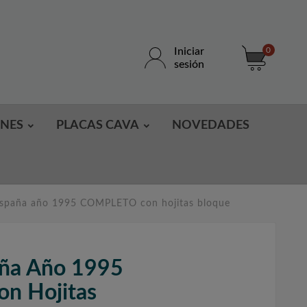
Iniciar
0
sesión
ONES
PLACAS CAVA
NOVEDADES
 España año 1995 COMPLETO con hojitas bloque
aña Año 1995
n Hojitas