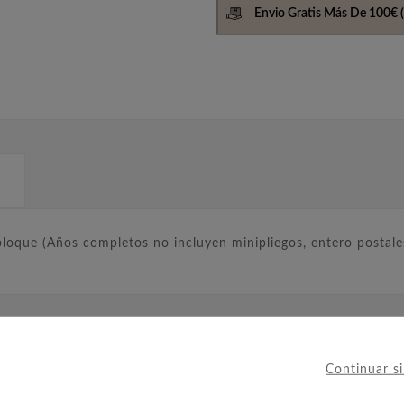
Envio Gratis Más De 100€
(
que (Años completos no incluyen minipliegos, entero postales
IERON ESTE PRODUCTO TAMBIÉ
Continuar s