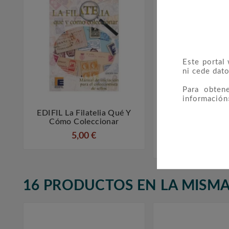
Este portal
ni cede dato
Para obten
información
EDIFIL La Filatelia Qué Y
Sellos De España



Cómo Coleccionar
COMPLETO Con 
Bloque Y Ca
5,00 €
95,00 €
16 PRODUCTOS EN LA MISMA