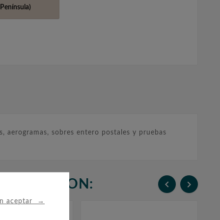
Península)
, aerogramas, sobres entero postales y pruebas
N COMPRARON:


→
in aceptar