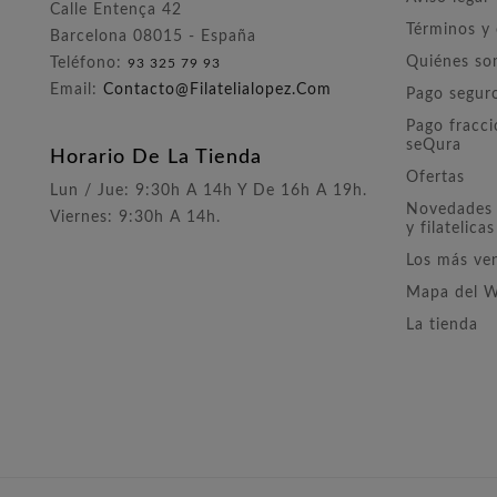
Calle Entença 42
Términos y
Barcelona 08015 - España
Quiénes s
Teléfono:
93 325 79 93
Email:
Contacto@filatelialopez.com
Pago segur
Pago fracc
seQura
Horario De La Tienda
Ofertas
Lun / Jue: 9:30h A 14h Y De 16h A 19h.
Novedades 
Viernes: 9:30h A 14h.
y filatelicas
Los más ve
Mapa del 
La tienda