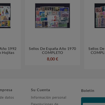
 Año 1992
Sellos De España Año 1970
Sellos D



Hojitas
COMPLETO
COMPLE
8,00 €
mpresa
Su Cuenta
Boletín
 de datos
Información personal
Devoluciones de