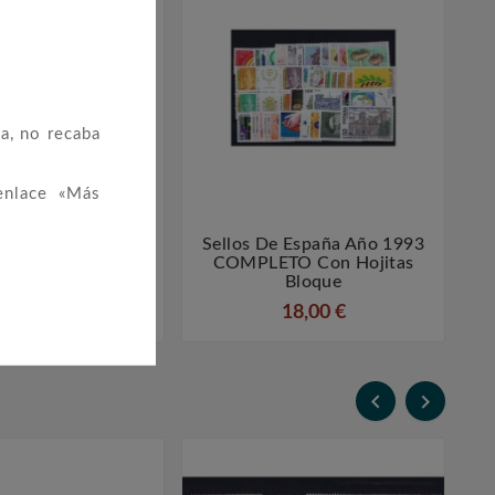
a, no recaba
enlace «Más
e España Año 1981
Sellos De España Año 1993




TO Con Hojitas
COMPLETO Con Hojitas
Bloque
Bloque
15,00 €
18,00 €

