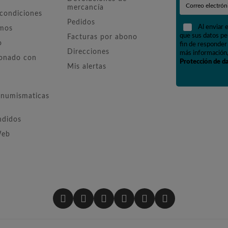
mercancía
 condiciones
Pedidos
Al enviar 
omos
que sus datos pe
Facturas por abono
o
fin de responder 
Direcciones
más información,
ionado con
Protección de d
Mis alertas
numismaticas
ndidos
Web