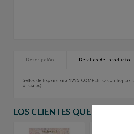
Descripción
Detalles del producto
Sellos de España año 1995 COMPLETO con hojitas blo
oficiales)
LOS CLIENTES QUE ADQUIR