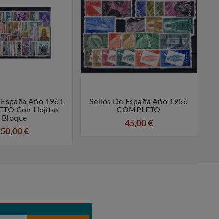
e España Año 1961
Sellos De España Año 1956
S




TO Con Hojitas
COMPLETO
Bloque
45,00 €
50,00 €