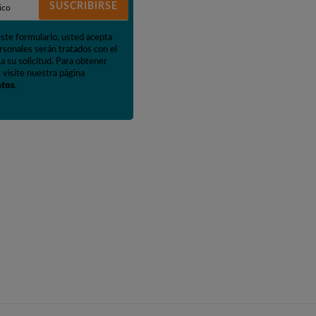
SUSCRIBIRSE
este formulario, usted acepta
rsonales serán tratados con el
a su solicitud. Para obtener
 visite nuestra página
atos
.