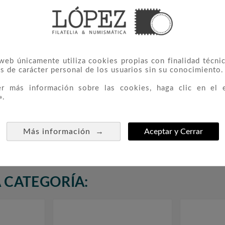
 web únicamente utiliza cookies propias con finalidad técnic
s de carácter personal de los usuarios sin su conocimiento.
er más información sobre las cookies, haga clic en el 
».
 Año 2009
FILOBER Album Para
Sellos D



Hojitas
Sobres Primer Día FDC-2
COMPLE
rnet
Con 25 Hojas.
→
Más información
Aceptar y Cerrar
53,95 €
 CATEGORÍA: