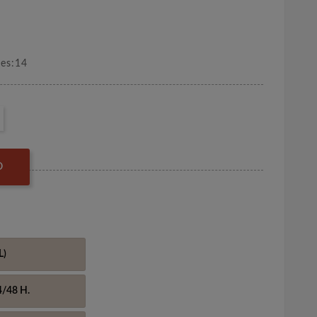
nes:14
O
L)
4/48 H.