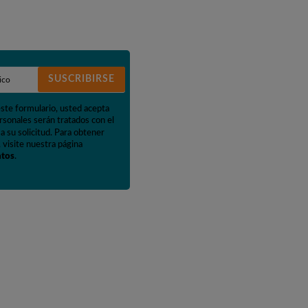
SUSCRIBIRSE
este formulario, usted acepta
rsonales serán tratados con el
a su solicitud. Para obtener
 visite nuestra página
atos
.