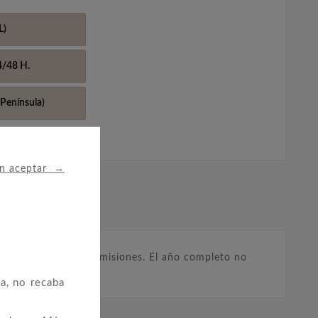
L)
4/48 H.
Península)
→
in aceptar
 facial de todas las emisiones. El año completo no
a, no recaba