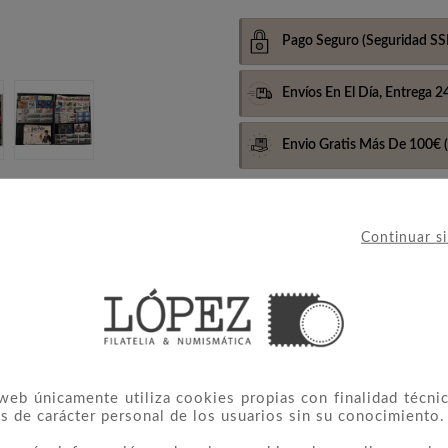
Pago Seguro
(Seguridad SS
Envíos En El Día,
Entrega 2
Envio Gratis Más De 100€
(
Continuar s
hojitas bloque, de cada emisión. El precio corresponde al valor
res entero postales, ni pruebas oficiales.
 web únicamente utiliza cookies propias con finalidad técnic
s de carácter personal de los usuarios sin su conocimiento.