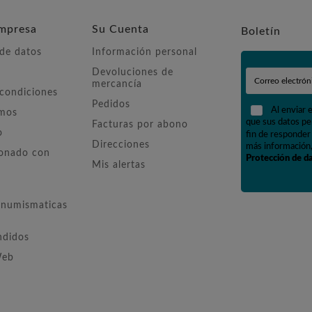
mpresa
Su Cuenta
Boletín
 de datos
Información personal
Devoluciones de
mercancía
 condiciones
Pedidos
Al enviar 
omos
que sus datos pe
Facturas por abono
o
fin de responder 
Direcciones
más información,
ionado con
Protección de d
Mis alertas
numismaticas
ndidos
Web