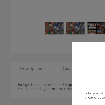
Descripción
Detalles del producto
Incluye todos los sellos en bloque de 4 y también 4 
incluye minipliegos, entero postales, aerogramas, sob
Este portal
ni cede dato