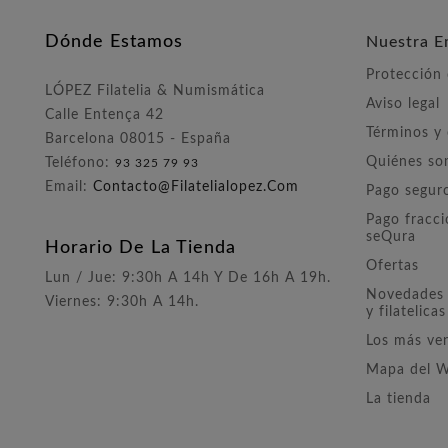
Dónde Estamos
Nuestra E
Protección
LÓPEZ Filatelia & Numismática
Aviso legal
Calle Entença 42
Términos y
Barcelona 08015 - España
Quiénes s
Teléfono:
93 325 79 93
Email:
Contacto@filatelialopez.com
Pago segur
Pago fracc
seQura
Horario De La Tienda
Ofertas
Lun / Jue: 9:30h A 14h Y De 16h A 19h.
Novedades 
Viernes: 9:30h A 14h.
y filatelicas
Los más ve
Mapa del 
La tienda