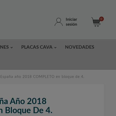
Iniciar
0
sesión
ONES
PLACAS CAVA
NOVEDADES
e España año 2018 COMPLETO en bloque de 4.
aña Año 2018
Bloque De 4.