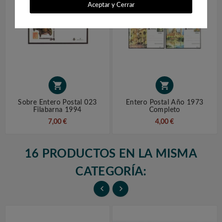
Aceptar y Cerrar


Sobre Entero Postal 023
Entero Postal Año 1973
Filabarna 1994
Completo
7,00 €
4,00 €
16 PRODUCTOS EN LA MISMA
CATEGORÍA:

