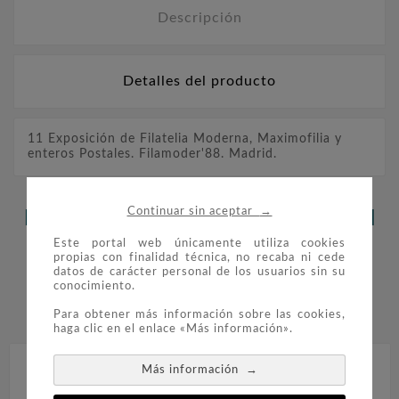
Descripción
Detalles del producto
11 Exposición de Filatelia Moderna, Maximofilia y
enteros Postales. Filamoder'88. Madrid.
→
Continuar sin aceptar
LOS CLIENTES QUE ADQUIRIERON
Este portal web únicamente utiliza cookies
ESTE PRODUCTO TAMBIÉN
propias con finalidad técnica, no recaba ni cede
datos de carácter personal de los usuarios sin su
COMPRARON:
conocimiento.


Para obtener más información sobre las cookies,
haga clic en el enlace «Más información».
→
Más información