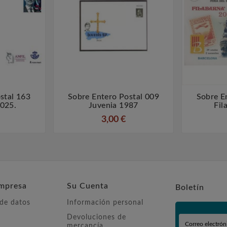
stal 163
Sobre Entero Postal 009
Sobre E



025.
Juvenia 1987
Fil
3,00 €
mpresa
Su Cuenta
Boletín
 de datos
Información personal
Devoluciones de
mercancía