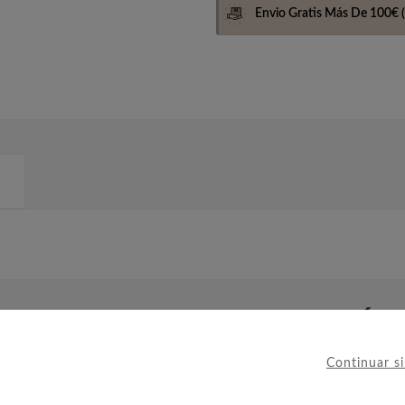
Envio Gratis Más De 100€
(
IERON ESTE PRODUCTO TAMBIÉ
Continuar s