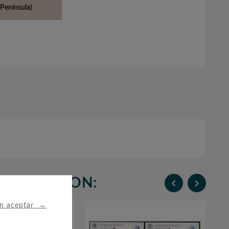
Península)
N COMPRARON:


→
in aceptar