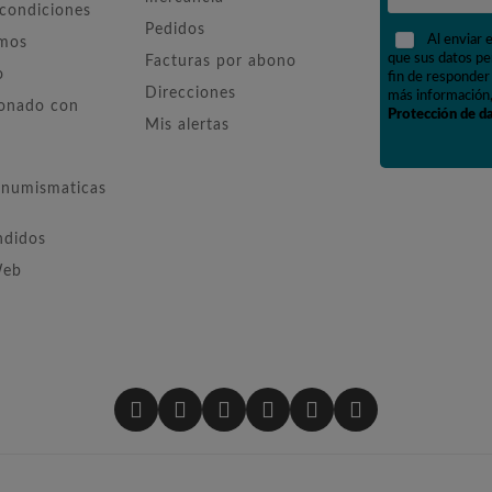
 condiciones
Pedidos
Al enviar 
omos
que sus datos pe
Facturas por abono
o
fin de responder 
Direcciones
más información,
ionado con
Protección de d
Mis alertas
numismaticas
ndidos
Web