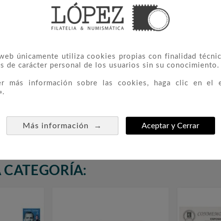
 web únicamente utiliza cookies propias con finalidad técnic
s de carácter personal de los usuarios sin su conocimiento.
er más información sobre las cookies, haga clic en el 
».
stal 159
Sobre Entero Postal 149 50
Sobre Ent



2023.
Aniversario Rey Felipe VI
Barnafi
2018
→
Más información
Aceptar y Cerrar
12,00 €
 CATEGORÍA: