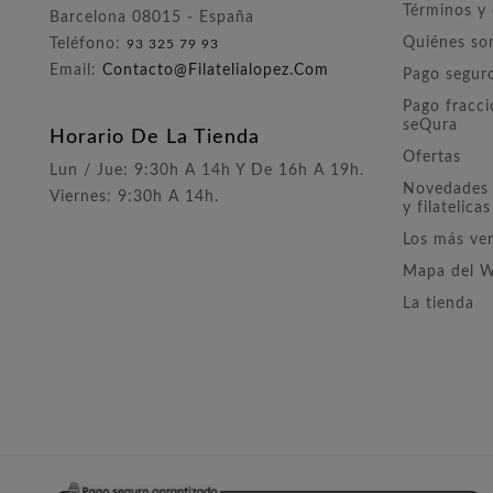
Términos y
Barcelona 08015 - España
Quiénes s
Teléfono:
93 325 79 93
Email:
Contacto@filatelialopez.com
Pago segur
Pago fracc
seQura
Horario De La Tienda
Ofertas
Lun / Jue: 9:30h A 14h Y De 16h A 19h.
Novedades 
Viernes: 9:30h A 14h.
y filatelicas
Los más ve
Mapa del 
La tienda