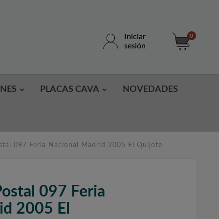
Iniciar
0
sesión
ONES
PLACAS CAVA
NOVEDADES
stal 097 Feria Nacional Madrid 2005 El Quijote
ostal 097 Feria
id 2005 El