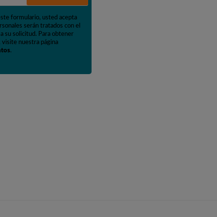
este formulario, usted acepta
rsonales serán tratados con el
a su solicitud. Para obtener
 visite nuestra página
atos
.