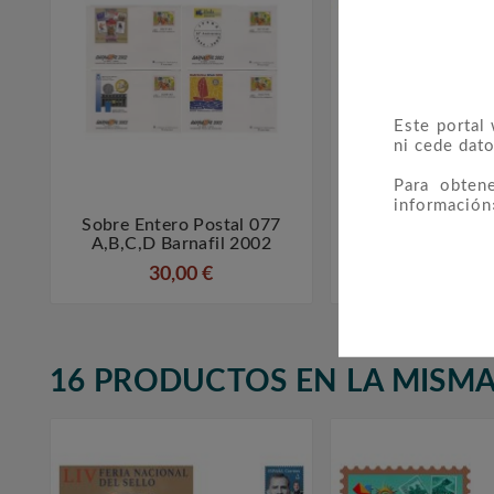
Este portal
ni cede dato
Para obten
información
Sobre Entero Postal 077
Sobre Entero Po



A,b,c,d Barnafil 2002
ECC Málaga 
30,00 €
12,00 €
16 PRODUCTOS EN LA MISMA