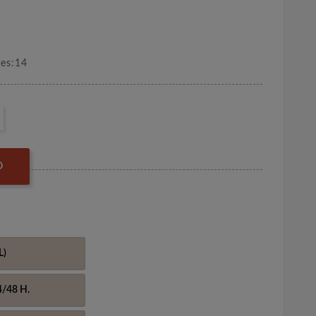
nes:14
O
L)
4/48 H.