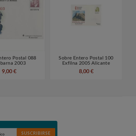
ntero Postal 088
Sobre Entero Postal 100
S




abarna 2003
Exfilna 2005 Alicante
9,00 €
8,00 €
SUSCRIBIRSE