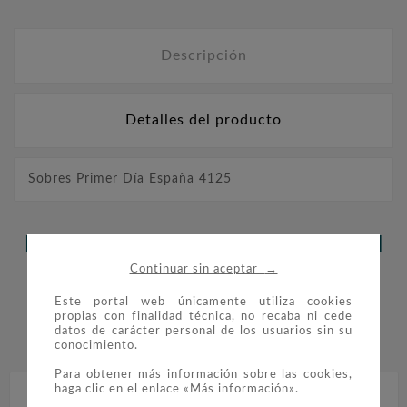
Descripción
Detalles del producto
Sobres Primer Día España 4125
LOS CLIENTES QUE ADQUIRIERON
→
Continuar sin aceptar
ESTE PRODUCTO TAMBIÉN
Este portal web únicamente utiliza cookies
COMPRARON:
propias con finalidad técnica, no recaba ni cede
datos de carácter personal de los usuarios sin su


conocimiento.
Para obtener más información sobre las cookies,
haga clic en el enlace «Más información».