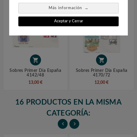
→
Más información
Aceptar y Cerrar


Sobres Primer Día España
Sobres Primer Día España
4142/48
4170/72
13,00 €
12,00 €
16 PRODUCTOS EN LA MISMA
CATEGORÍA:

