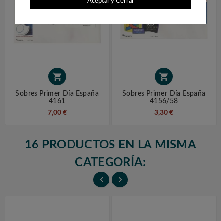
Aceptar y Cerrar


Sobres Primer Día España
Sobres Primer Día España
4161
4156/58
7,00 €
3,30 €
16 PRODUCTOS EN LA MISMA
CATEGORÍA:

