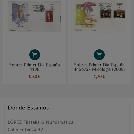


Sobres Primer Día España
Sobres Primer Día España
4198
4436/37 Micologia (2008)
0,80 €
1,70 €
Dónde Estamos
LÓPEZ Filatelia & Numismática
Calle Entença 42