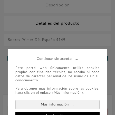
Descripción
Detalles del producto
Sobres Primer Día España 4149
LOS CLIENTES QUE ADQUIRIERON
→
Continuar sin aceptar
ESTE PRODUCTO TAMBIÉN
Este portal web únicamente utiliza cookies
propias con finalidad técnica, no recaba ni cede
COMPRARON:
datos de carácter personal de los usuarios sin su
conocimiento.


Para obtener más información sobre las cookies,
haga clic en el enlace «Más información».
→
Más información