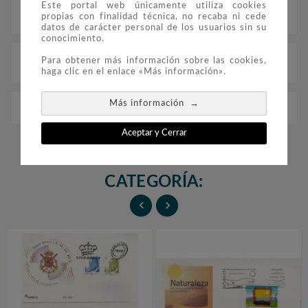
Este portal web únicamente utiliza cookies
Descripción
propias con finalidad técnica, no recaba ni cede
datos de carácter personal de los usuarios sin su
conocimiento.
Para obtener más información sobre las cookies,
Detalles del producto
haga clic en el enlace «Más información».
→
Más información
Sobres Primer Día España 4188
Aceptar y Cerrar
16 PRODUCTOS EN LA MISMA
CATEGORÍA:

