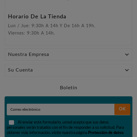
Horario De La Tienda
Lun / Jue: 9:30h A 14h Y De 16h A 19h.
Viernes: 9:30h A 14h.

Nuestra Empresa

Su Cuenta
Boletín
OK
Al enviar este formulario, usted acepta que sus datos
personales serán tratados con el fin de responder a su solicitud. Para
obtener más información, visite nuestra página
Protección de datos
.