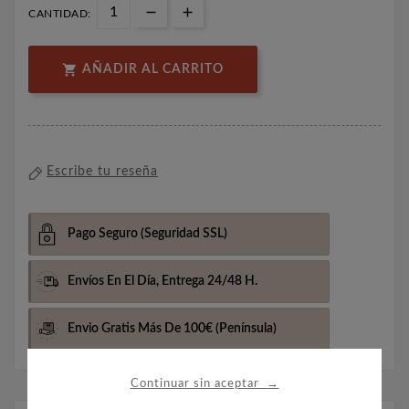
CANTIDAD:

AÑADIR AL CARRITO
Escribe tu reseña
Pago Seguro
(Seguridad SSL)
Envíos En El Día,
Entrega 24/48 H.
Envio Gratis Más De 100€
(Península)
→
Continuar sin aceptar