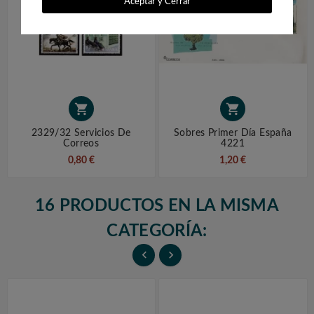
Aceptar y Cerrar


2329/32 Servicios De
Sobres Primer Día España
Correos
4221
0,80 €
1,20 €
16 PRODUCTOS EN LA MISMA
CATEGORÍA:

