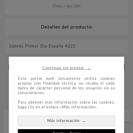
Descripción
Detalles del producto
Sobres Primer Día España 4223
LOS CLIENTES QUE ADQUIRIERON
→
Continuar sin aceptar
ESTE PRODUCTO TAMBIÉN
Este portal web únicamente utiliza cookies
propias con finalidad técnica, no recaba ni cede
COMPRARON:
datos de carácter personal de los usuarios sin su
conocimiento.


Para obtener más información sobre las cookies,
haga clic en el enlace «Más información».
→
Más información