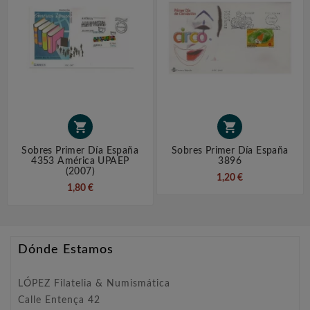


Sobres Primer Día España
Sobres Primer Día España
4353 América UPAEP
3896
(2007)
1,20 €
1,80 €
Dónde Estamos
LÓPEZ Filatelia & Numismática
Calle Entença 42