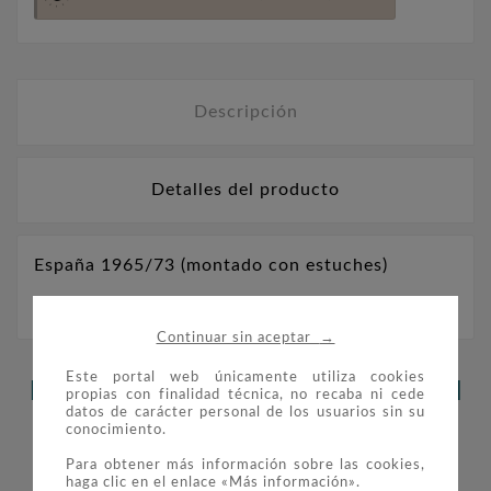
Descripción
Detalles del producto
España 1965/73 (montado con estuches)
→
Continuar sin aceptar
Este portal web únicamente utiliza cookies
LOS CLIENTES QUE ADQUIRIERON
propias con finalidad técnica, no recaba ni cede
datos de carácter personal de los usuarios sin su
ESTE PRODUCTO TAMBIÉN
conocimiento.
COMPRARON:
Para obtener más información sobre las cookies,
haga clic en el enlace «Más información».