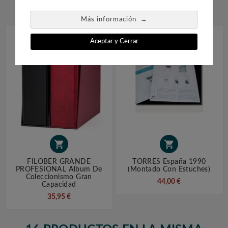


→
Más información
Aceptar y Cerrar


FILOBER GRANDE
TORRES España 1990
PROFESIONAL Album De
(montado Con Estuches)
Coleccionismo Gran
44,00 €
Capacidad
35,95 €