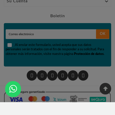

Su Cuenta
Boletín
OK
Al enviar este formulario, usted acepta que sus datos
personales serán tratados con el fin de responder a su solicitud. Para
obtener más información, visite nuestra página
Protección de datos
.