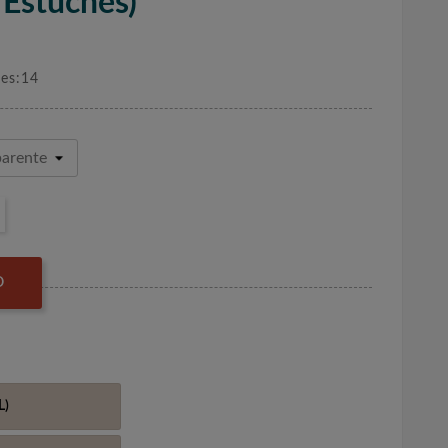
Estuches)
nes:14
O
L)