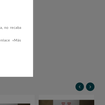
a, no recaba
enlace «Más
S España 1991


o Con Estuches)
46,00 €

