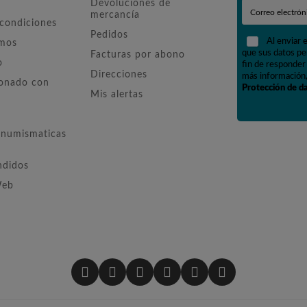
Devoluciones de
mercancía
 condiciones
Pedidos
Al enviar 
omos
que sus datos pe
Facturas por abono
o
fin de responder 
Direcciones
más información,
ionado con
Protección de d
Mis alertas
numismaticas
ndidos
Web