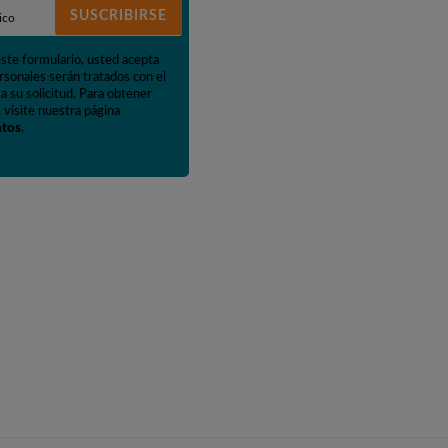
SUSCRIBIRSE
este formulario, usted acepta
rsonales serán tratados con el
a su solicitud. Para obtener
 visite nuestra página
atos
.