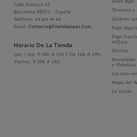
Aviso legal
Calle Entença 42
Términos y
Barcelona 08015 - España
Quiénes s
Teléfono:
93 325 79 93
Email:
Contacto@filatelialopez.com
Pago segur
Pago fracc
seQura
Horario De La Tienda
Ofertas
Lun / Jue: 9:30h A 14h Y De 16h A 19h.
Novedades 
Viernes: 9:30h A 14h.
y filatelicas
Los más ve
Mapa del 
La tienda