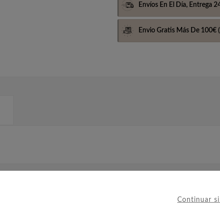
Envíos En El Día,
Entrega 2
Envio Gratis Más De 100€
(
IERON ESTE PRODUCTO TAMBIÉ
Continuar s