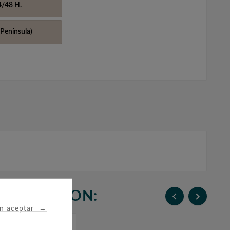
4/48 H.
Península)
N COMPRARON:


→
in aceptar