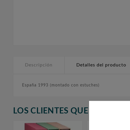
Descripción
Detalles del producto
España 1993 (montado con estuches)
LOS CLIENTES QUE ADQUIR