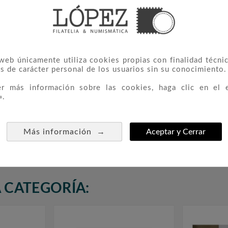
 web únicamente utiliza cookies propias con finalidad técnic
s de carácter personal de los usuarios sin su conocimiento.
er más información sobre las cookies, haga clic en el 
».
a 1992
TORRES España 1990
TORRE



stuches)
(montado Con Estuches)
(montad
→
Más información
Aceptar y Cerrar
44,00 €
 CATEGORÍA: