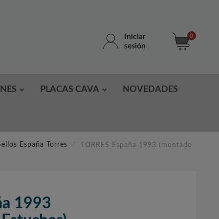
Iniciar
0
sesión
ONES
PLACAS CAVA
NOVEDADES
ellos España Torres
TORRES España 1993 (montado
ña 1993