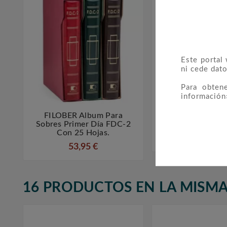
Este portal
ni cede dato
Para obten
información
FILOBER Album Para
TORRES Españ



Sobres Primer Día FDC-2
(montado Con E
Con 25 Hojas.
52,00 €
53,95 €
16 PRODUCTOS EN LA MISMA