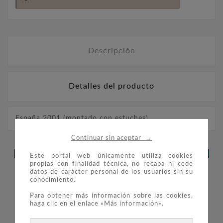
Descripción
Detalles del producto
España 2001 (montado con estuches)
→
Continuar sin aceptar
LOS CLIENTES QUE ADQUIRIERON
Este portal web únicamente utiliza cookies
propias con finalidad técnica, no recaba ni cede
ESTE PRODUCTO TAMBIÉN
datos de carácter personal de los usuarios sin su
conocimiento.
COMPRARON:
Para obtener más información sobre las cookies,
haga clic en el enlace «Más información».

