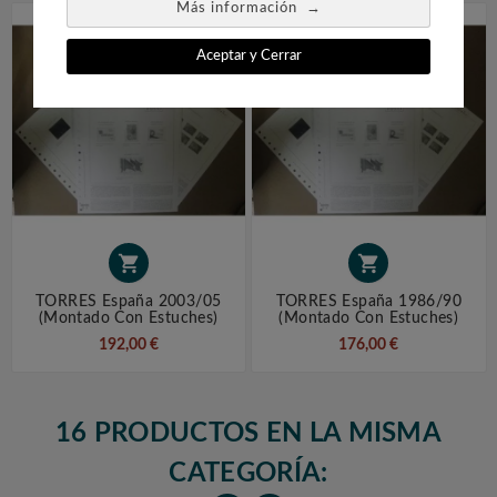
→
Más información
Aceptar y Cerrar


TORRES España 2003/05
TORRES España 1986/90
(montado Con Estuches)
(montado Con Estuches)
192,00 €
176,00 €
16 PRODUCTOS EN LA MISMA
CATEGORÍA: