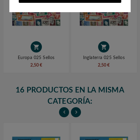


Europa 025 Sellos
Inglaterra 025 Sellos
2,50 €
2,50 €
16 PRODUCTOS EN LA MISMA
CATEGORÍA:

