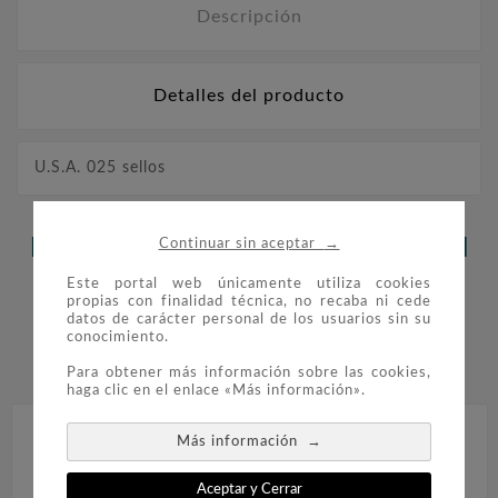
Descripción
Detalles del producto
U.S.A. 025 sellos
→
LOS CLIENTES QUE ADQUIRIERON
Continuar sin aceptar
ESTE PRODUCTO TAMBIÉN
Este portal web únicamente utiliza cookies
propias con finalidad técnica, no recaba ni cede
datos de carácter personal de los usuarios sin su
COMPRARON:
conocimiento.


Para obtener más información sobre las cookies,
haga clic en el enlace «Más información».
→
Más información
Aceptar y Cerrar