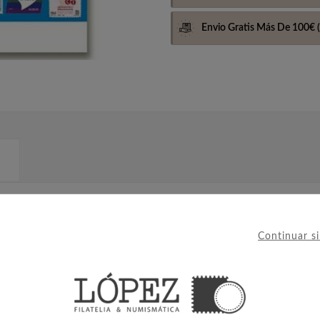
Envio Gratis Más De 100€
(
 (Rab) y Veglia (Krk), Ejército polaco en la Unión Soviética, Cam
and, Hungria, Ingria, Jónicas, Irlanda, Islandia, Italia (Antiguos
Continuar s
, Lituania del Sur, Lombardo-véneto, Luxemburgo, Macedonia, Ma
íses Bajos, Cerdeña, Toscana, Trento e Trieste, Trentin, Údine,