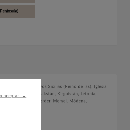
Península)
pione, Dalmacia, Dos Sicilias (Reino de las), Iglesia
 Estados), Italia, Kazakstán, Kirguistán, Letonia,
→
in aceptar
dera, Malta, Marienwerder, Memel, Módena,
 Venecia Julia.