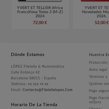
YVERT ET TELLIER Africa
YVERT ET TE



Francófona Tomo 2 (M-Z)
Novedades Mu
2024
2024.
72,00 €
52,00 €
Dónde Estamos
Nuestra E
Protección
LÓPEZ Filatelia & Numismática
Aviso legal
Calle Entença 42
Términos y
Barcelona 08015 - España
Quiénes s
Teléfono:
93 325 79 93
Email:
Contacto@filatelialopez.com
Pago segur
Pago fracc
seQura
Horario De La Tienda