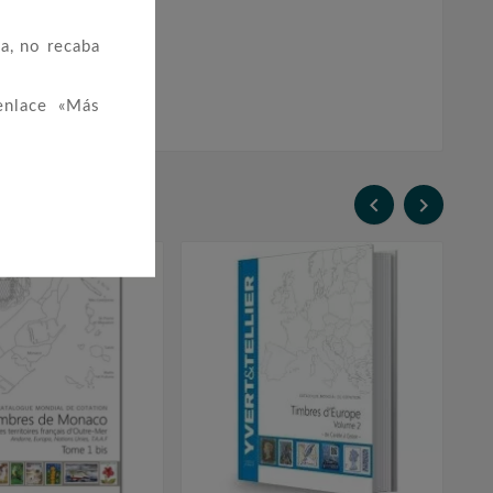
a, no recaba
enlace «Más

