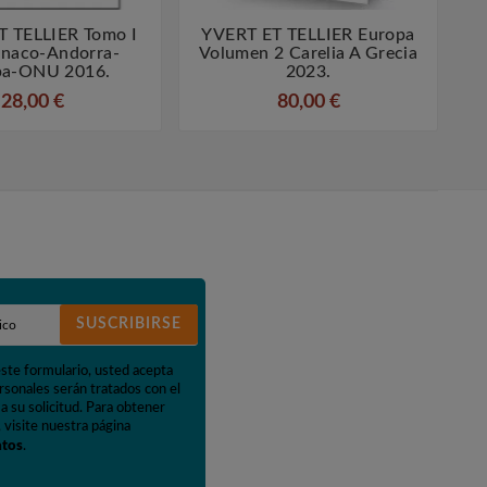
T TELLIER Tomo I
YVERT ET TELLIER Europa




onaco-Andorra-
Volumen 2 Carelia A Grecia
pa-ONU 2016.
2023.
28,00 €
80,00 €
SUSCRIBIRSE
este formulario, usted acepta
rsonales serán tratados con el
a su solicitud. Para obtener
 visite nuestra página
atos
.