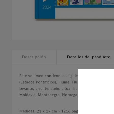
Descripción
Detalles del producto
Este volumen contiene las siguientes emisiones : Arbe
(Estados Pontificios), Fiume, Fiume y La Kupa, Heligol
Levante, Liechtenstein, Lituania, Lituania Central
Moldavia, Montenegro, Noruega, Uzbekistán, Parma, Pa
Medidas: 21 x 27 cm - 1216 páginas.