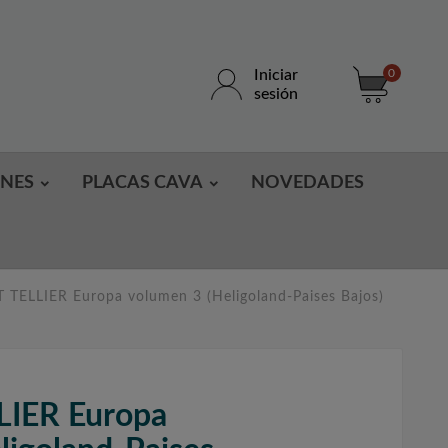
Iniciar
0
sesión
ONES
PLACAS CAVA
NOVEDADES
 TELLIER Europa volumen 3 (Heligoland-Paises Bajos)
LIER Europa