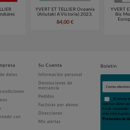
LLIER
YVERT ET TELLIER Oceanía
YVERT E



ndiales
(Aitutaki A Victoria) 2023.
Bis M
Euro
84,00 €
mpresa
Su Cuenta
Boletín
 de datos
Información personal
Devoluciones de
mercancía
 condiciones
Pedidos
Al enviar 
omos
que sus datos pe
Facturas por abono
o
fin de responder 
Direcciones
más información,
ionado con
Protección de d
Mis alertas