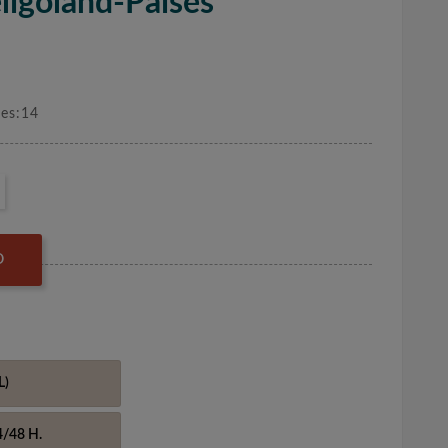
ligoland-Paises
nes:14
O
L)
4/48 H.