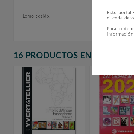
Este portal
Lomo cosido.
ni cede dato
Para obten
información
16 PRODUCTOS EN LA MISMA