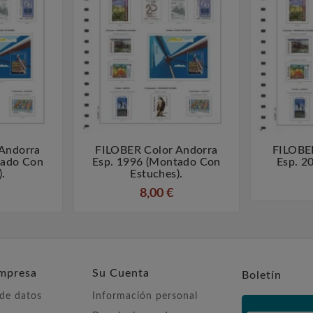
Andorra
FILOBER Color Andorra
FILOBE



tado Con
Esp. 1996 (montado Con
Esp. 2
).
Estuches).
8,00 €
mpresa
Su Cuenta
Boletín
 de datos
Información personal