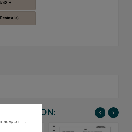
4/48 H.
Península)
N COMPRARON:


→
in aceptar