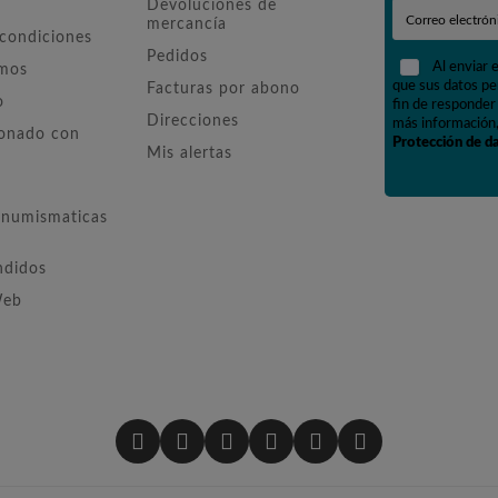
Devoluciones de
mercancía
 condiciones
Pedidos
Al enviar 
omos
que sus datos pe
Facturas por abono
o
fin de responder 
Direcciones
más información,
ionado con
Protección de d
Mis alertas
numismaticas
ndidos
Web