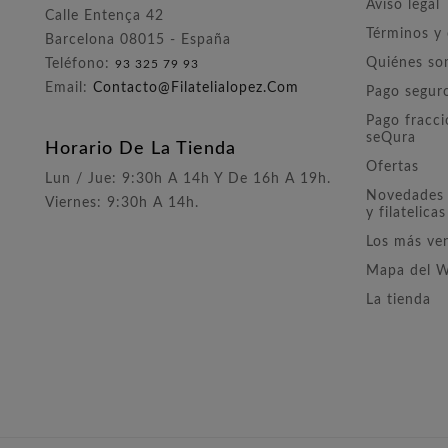
Aviso legal
Calle Entença 42
Términos y
Barcelona 08015 - España
Quiénes s
Teléfono:
93 325 79 93
Email:
Contacto@filatelialopez.com
Pago segur
Pago fracc
seQura
Horario De La Tienda
Ofertas
Lun / Jue: 9:30h A 14h Y De 16h A 19h.
Novedades 
Viernes: 9:30h A 14h.
y filatelicas
Los más ve
Mapa del 
La tienda