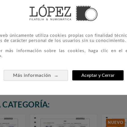
 web únicamente utiliza cookies propias con finalidad técnic
s de carácter personal de los usuarios sin su conocimiento.
er más información sobre las cookies, haga clic en el 
».
Andorra
TORRES España 2012
FILOBE



tado Con
(montado Con Estuches)
Esp. 20
)
→
Más información
Aceptar y Cerrar
92,00 €
 CATEGORÍA:
NUEVO