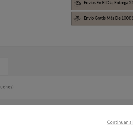
Envíos En El Día,
Entrega 2
Envio Gratis Más De 100€
(
tuches)
IERON ESTE PRODUCTO TAMBIÉ
Continuar s