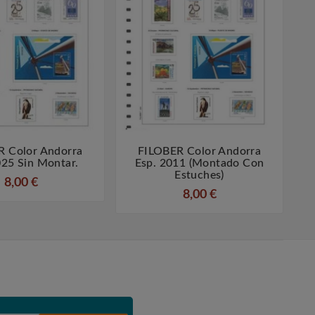
R Color Andorra
FILOBER Color Andorra




025 Sin Montar.
Esp. 2011 (montado Con
Estuches)
8,00 €
8,00 €