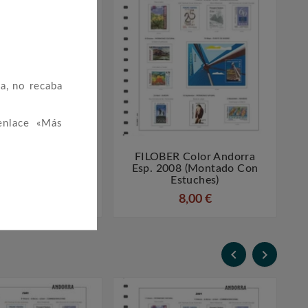
a, no recaba
enlace «Más
R Color Andorra
FILOBER Color Andorra




07 (montado Con
Esp. 2008 (montado Con
Estuches)
Estuches)
8,00 €
8,00 €

