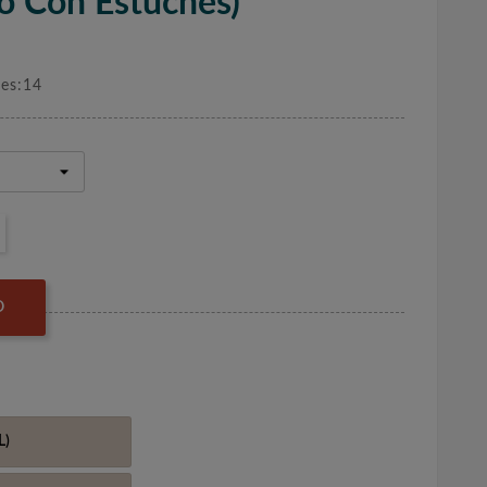
 Con Estuches)
nes:14
O
L)