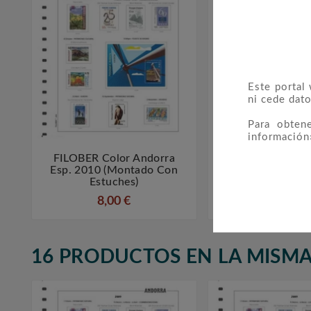
Este portal
ni cede dato
Para obten
información
FILOBER Color Andorra
FILOBER Color 



Esp. 2010 (montado Con
Esp. 2006 (mon
Estuches)
Estuches
8,00 €
8,00 €
16 PRODUCTOS EN LA MISMA