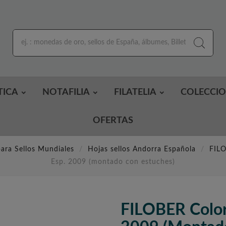
TICA
NOTAFILIA
FILATELIA
COLECCI
OFERTAS
ara Sellos Mundiales
Hojas sellos Andorra Española
FILO
Esp. 2009 (montado con estuches)
FILOBER Color