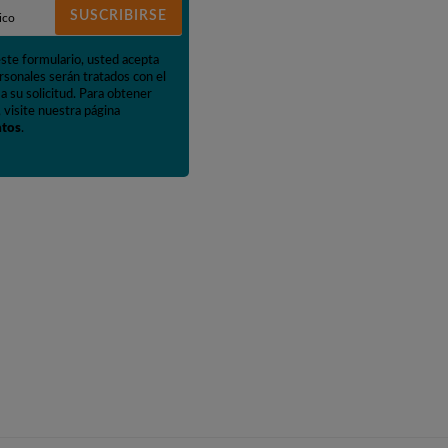
SUSCRIBIRSE
este formulario, usted acepta
rsonales serán tratados con el
a su solicitud. Para obtener
 visite nuestra página
atos
.