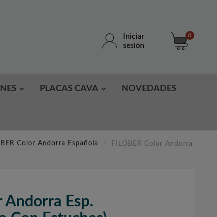
Iniciar
0
sesión
ONES
PLACAS CAVA
NOVEDADES
BER Color Andorra Española
FILOBER Color Andorra
 Andorra Esp.