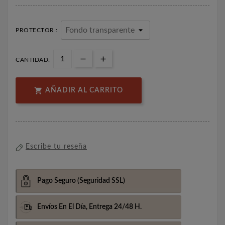
PROTECTOR :
CANTIDAD:

AÑADIR AL CARRITO
Escribe tu reseña
Pago Seguro
(Seguridad SSL)
Envíos En El Día,
Entrega 24/48 H.