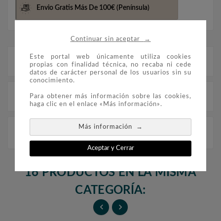
Envio Gratis Más De 100€
(Península)
→
Continuar sin aceptar
Este portal web únicamente utiliza cookies
Descripción
propias con finalidad técnica, no recaba ni cede
datos de carácter personal de los usuarios sin su
conocimiento.
Detalles del producto
Para obtener más información sobre las cookies,
haga clic en el enlace «Más información».
→
Más información
FILOBER ESPAÑA Etiquetas ATM 2022 montado con
estuches
Aceptar y Cerrar
16 PRODUCTOS EN LA MISMA
CATEGORÍA:

