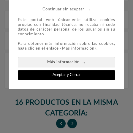
→
Continuar sin aceptar
Descripción
Este portal web únicamente utiliza cookies
propias con finalidad técnica, no recaba ni cede
datos de carácter personal de los usuarios sin su
conocimiento.
Detalles del producto
Para obtener más información sobre las cookies,
haga clic en el enlace «Más información».
FILOBER ESPAÑA Etiquetas ATM 2023 sin
→
Más información
estuches
Aceptar y Cerrar
16 PRODUCTOS EN LA MISMA
CATEGORÍA:

