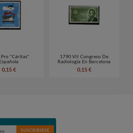
Pro "Cáritas"
1790 VII Congreso De
1




Española
Radiología En Barcelona
0,15 €
0,15 €
SUSCRIBIRSE