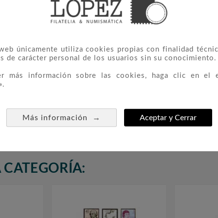
 web únicamente utiliza cookies propias con finalidad técnic
s de carácter personal de los usuarios sin su conocimiento.
er más información sobre las cookies, haga clic en el 
».
rio Del
1671 Telecomunicaciones
FILOBER 



to De
(Urgente)
a
→
Más información
Aceptar y Cerrar
0,15 €
 CATEGORÍA: