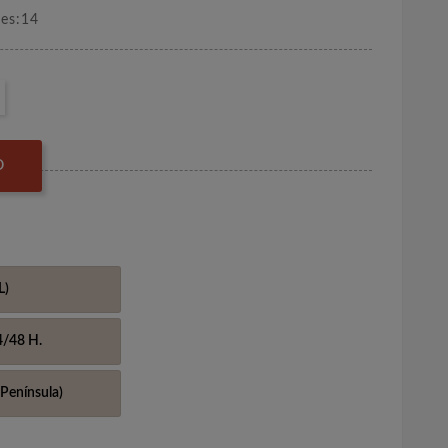
nes:14
O
L)
4/48 H.
Península)