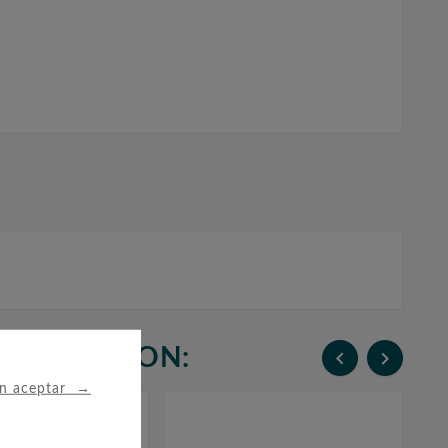
N COMPRARON:


→
in aceptar