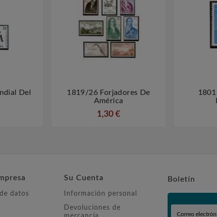
dial Del
1819/26 Forjadores De
1801 



América
1,30 €
mpresa
Su Cuenta
Boletín
 de datos
Información personal
Devoluciones de
mercancía