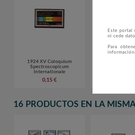
Este portal
ni cede dato
Para obten
información
1924 XV Coloquium
3163 V Centena



Spectroscopicum
Descubrimien
Internationale
Améric
0,15 €
1,00 €
16 PRODUCTOS EN LA MISMA