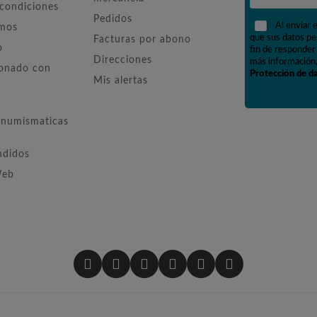
 condiciones
Pedidos
Al enviar 
omos
que sus datos pe
Facturas por abono
o
fin de responder 
Direcciones
más información,
ionado con
Protección de d
Mis alertas
numismaticas
ndidos
Web