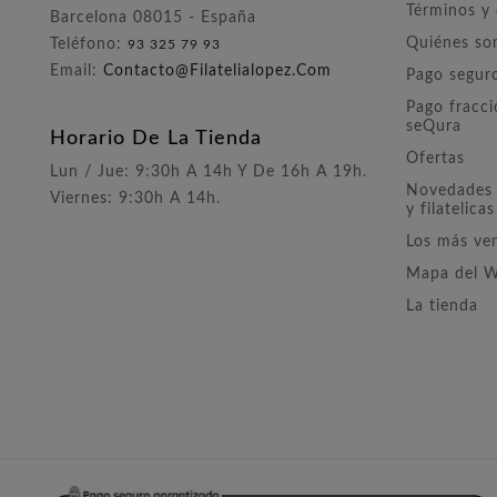
Términos y
Barcelona 08015 - España
Quiénes s
Teléfono:
93 325 79 93
Email:
Contacto@filatelialopez.com
Pago segur
Pago fracc
seQura
Horario De La Tienda
Ofertas
Lun / Jue: 9:30h A 14h Y De 16h A 19h.
Novedades 
Viernes: 9:30h A 14h.
y filatelicas
Los más ve
Mapa del 
La tienda