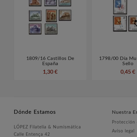
1809/16 Castillos De
1798/00 Día Mun



España
Sello
1,30 €
0,45 €
Dónde Estamos
Nuestra E
Protección
LÓPEZ Filatelia & Numismática
Aviso legal
Calle Entença 42