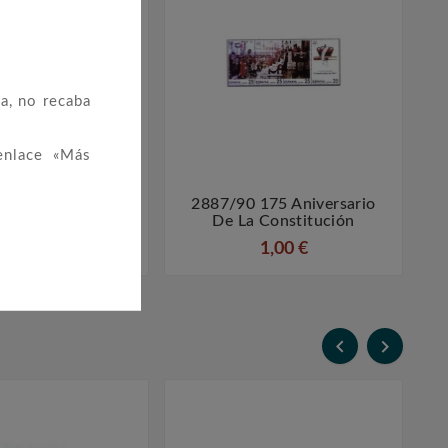
a, no recaba
enlace «Más
240x44 (paquetes
2887/90 175 Aniversario




De 25)
De La Constitución
9,50 €
1,00 €

