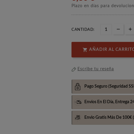
Plazo en días para devolucio
CANTIDAD:

AÑADIR AL CARRIT
Escribe tu reseña
Pago Seguro
(Seguridad SS
Envíos En El Día,
Entrega 2
Envio Gratis Más De 100€
(