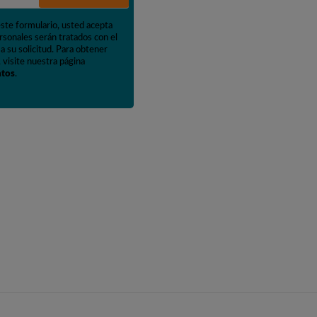
este formulario, usted acepta
rsonales serán tratados con el
a su solicitud. Para obtener
 visite nuestra página
atos
.