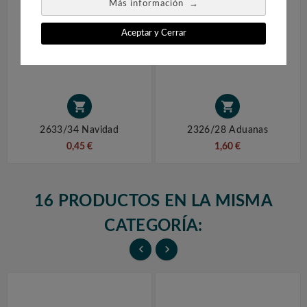
→
Más información
Aceptar y Cerrar


2633/34 Navidad
2326/28 Aduanas
0,45 €
1,60 €
16 PRODUCTOS EN LA MISMA
CATEGORÍA:

