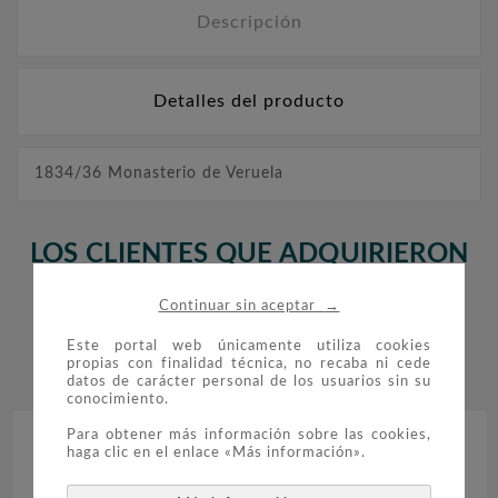
Descripción
Detalles del producto
1834/36 Monasterio de Veruela
LOS CLIENTES QUE ADQUIRIERON
ESTE PRODUCTO TAMBIÉN
→
Continuar sin aceptar
COMPRARON:
Este portal web únicamente utiliza cookies
propias con finalidad técnica, no recaba ni cede


datos de carácter personal de los usuarios sin su
conocimiento.
Para obtener más información sobre las cookies,
haga clic en el enlace «Más información».