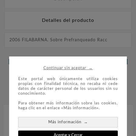
Detalles del producto
2006 FILABARNA. Sobre Prefranqueado Racc
LOS CLIENTES QUE ADQUIRIERON
→
Continuar sin aceptar
ESTE PRODUCTO TAMBIÉN
Este portal web únicamente utiliza cookies
COMPRARON:
propias con finalidad técnica, no recaba ni cede
datos de carácter personal de los usuarios sin su


conocimiento.
Para obtener más información sobre las cookies,
haga clic en el enlace «Más información».
→
Más información
Aceptar y Cerrar