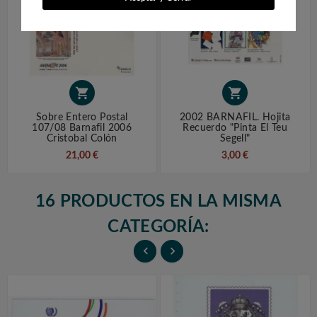


Sobre Entero Postal
2002 BARNAFIL. Hojita
107/08 Barnafil 2006
Recuerdo "pinta El Teu
Cristobal Colón
Segell"
21,00 €
3,00 €
16 PRODUCTOS EN LA MISMA
CATEGORÍA:

