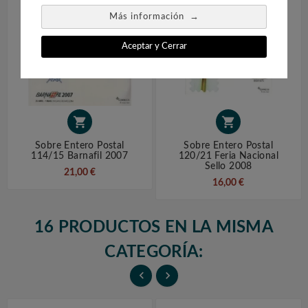
→
Más información
Aceptar y Cerrar


Sobre Entero Postal
Sobre Entero Postal
114/15 Barnafil 2007
120/21 Feria Nacional
Sello 2008
21,00 €
16,00 €
16 PRODUCTOS EN LA MISMA
CATEGORÍA:

