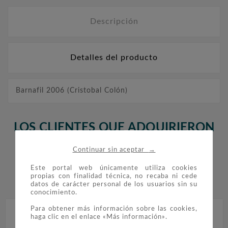
Descripción
Detalles del producto
Barnafil 2006 (Cristobal Colón)
LOS CLIENTES QUE ADQUIRIERON
ESTE PRODUCTO TAMBIÉN
→
Continuar sin aceptar
COMPRARON:
Este portal web únicamente utiliza cookies
propias con finalidad técnica, no recaba ni cede


datos de carácter personal de los usuarios sin su
conocimiento.
Para obtener más información sobre las cookies,
haga clic en el enlace «Más información».