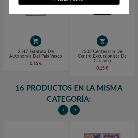


2547 Estatuto De
2307 Centenario Del
Autonomía Del País Vasco
Centro Excursionista De
Cataluña
0,15 €
0,15 €
16 PRODUCTOS EN LA MISMA
CATEGORÍA:

