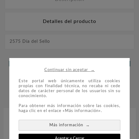
Detalles del producto
2575 Día del Sello
LOS CLIENTES QUE ADQUIRIERON
→
Continuar sin aceptar
ESTE PRODUCTO TAMBIÉN
Este portal web únicamente utiliza cookies
COMPRARON:
propias con finalidad técnica, no recaba ni cede
datos de carácter personal de los usuarios sin su
conocimiento.


Para obtener más información sobre las cookies,
haga clic en el enlace «Más información».
→
Más información
Aceptar y Cerrar