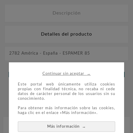
Descripción
Detalles del producto
2782 América - España - ESPAMER 85
→
LOS CLIENTES QUE ADQUIRIERON
Continuar sin aceptar
ESTE PRODUCTO TAMBIÉN
Este portal web únicamente utiliza cookies
propias con finalidad técnica, no recaba ni cede
datos de carácter personal de los usuarios sin su
COMPRARON:
conocimiento.


Para obtener más información sobre las cookies,
haga clic en el enlace «Más información».
→
Más información