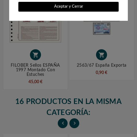
Aceptar y Cerrar


FILOBER Sellos ESPAÑA
2563/67 España Exporta
1997 Montado Con
0,90 €
Estuches
45,00 €
16 PRODUCTOS EN LA MISMA
CATEGORÍA:

