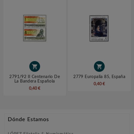


2791/92 II Centenario De
2779 Europalia 85, España
La Bandera Española
0,40 €
0,40 €
Dónde Estamos