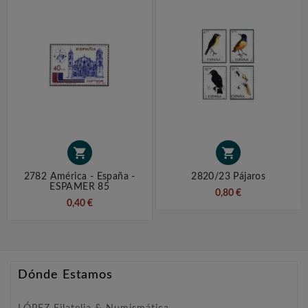


2782 América - España -
2820/23 Pájaros
ESPAMER 85
0,80 €
0,40 €
Dónde Estamos