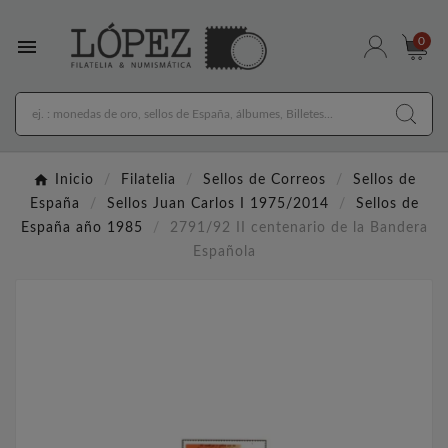

0
Inicio
Filatelia
Sellos de Correos
Sellos de
España
Sellos Juan Carlos I 1975/2014
Sellos de
España año 1985
2791/92 II centenario de la Bandera
Española