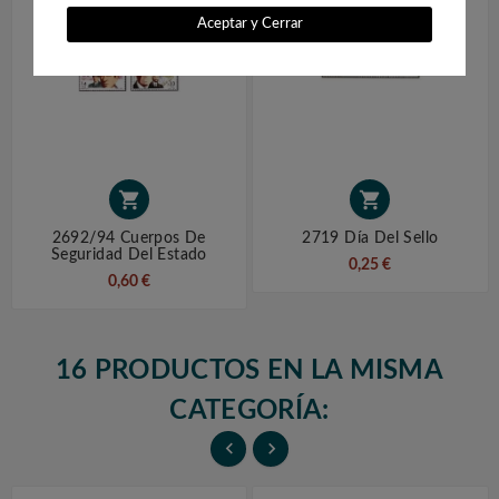
Aceptar y Cerrar


2692/94 Cuerpos De
2719 Día Del Sello
Seguridad Del Estado
0,25 €
0,60 €
16 PRODUCTOS EN LA MISMA
CATEGORÍA:

