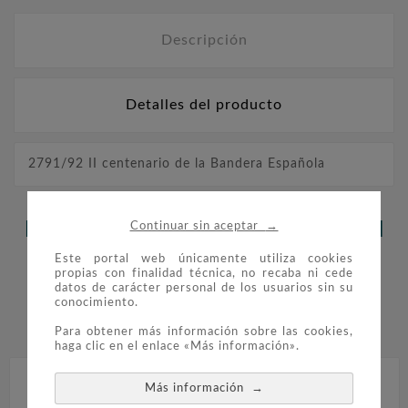
Descripción
Detalles del producto
2791/92 II centenario de la Bandera Española
→
LOS CLIENTES QUE ADQUIRIERON
Continuar sin aceptar
ESTE PRODUCTO TAMBIÉN
Este portal web únicamente utiliza cookies
propias con finalidad técnica, no recaba ni cede
datos de carácter personal de los usuarios sin su
COMPRARON:
conocimiento.


Para obtener más información sobre las cookies,
haga clic en el enlace «Más información».
→
Más información