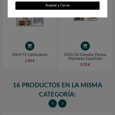
Aceptar y Cerrar


3069/72 Centenarios
2933/34 Grandes Fiestas
Populares Españolas
2,90 €
0,70 €
16 PRODUCTOS EN LA MISMA
CATEGORÍA:

