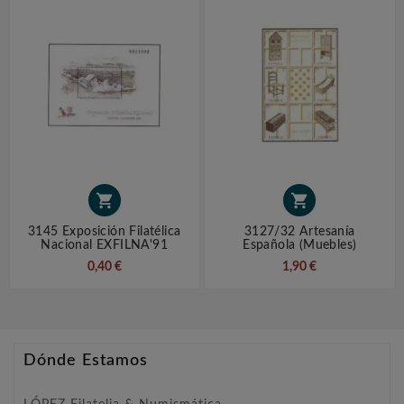


3145 Exposición Filatélica
3127/32 Artesanía
Nacional EXFILNA'91
Española (Muebles)
0,40 €
1,90 €
Dónde Estamos