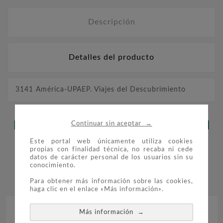
Descripción
Detalles del producto
3141 América-UPAEP. Viajes del Descubrimiento
→
LOS CLIENTES QUE ADQUIRIERON
Continuar sin aceptar
ESTE PRODUCTO TAMBIÉN
Este portal web únicamente utiliza cookies
propias con finalidad técnica, no recaba ni cede
datos de carácter personal de los usuarios sin su
COMPRARON:
conocimiento.


Para obtener más información sobre las cookies,
haga clic en el enlace «Más información».
→
Más información