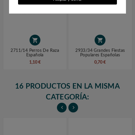


2711/14 Perros De Raza
2933/34 Grandes Fiestas
Española
Populares Españolas
1,10 €
0,70 €
16 PRODUCTOS EN LA MISMA
CATEGORÍA:

