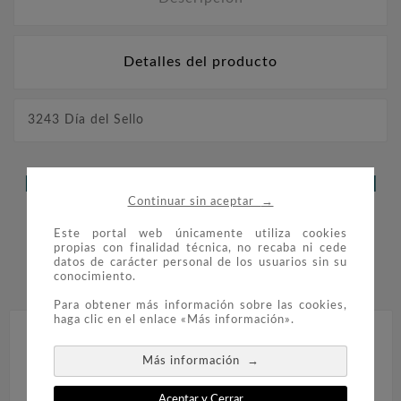
Detalles del producto
3243 Día del Sello
LOS CLIENTES QUE ADQUIRIERON
→
Continuar sin aceptar
ESTE PRODUCTO TAMBIÉN
Este portal web únicamente utiliza cookies
COMPRARON:
propias con finalidad técnica, no recaba ni cede
datos de carácter personal de los usuarios sin su
conocimiento.


Para obtener más información sobre las cookies,
haga clic en el enlace «Más información».
→
Más información
Aceptar y Cerrar