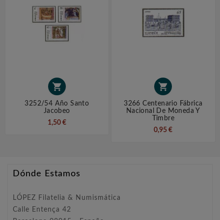


3252/54 Año Santo
3266 Centenario Fábrica
Jacobeo
Nacional De Moneda Y
Timbre
1,50 €
0,95 €
Dónde Estamos
LÓPEZ Filatelia & Numismática
Calle Entença 42