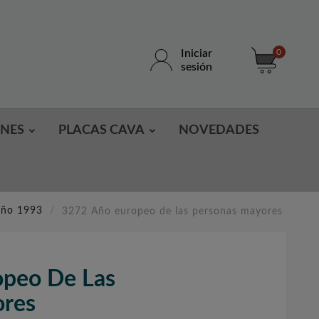
Iniciar
0
sesión
ONES
PLACAS CAVA
NOVEDADES
año 1993
3272 Año europeo de las personas mayores
opeo De Las
ores