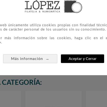
 web únicamente utiliza cookies propias con finalidad técnic
s de carácter personal de los usuarios sin su conocimiento.
er más información sobre las cookies, haga clic en el 
».
ilatélica
3104/06 Barcelona'92. VI
2910



LNA'94
Serie Pre-Olímpica
Folklóric
→
Más información
Aceptar y Cerrar
1,30 €
 CATEGORÍA: