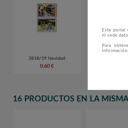
Este portal
ni cede dato
Para obten
información
2818/19 Navidad
3313 Exposición F



Nacional EXFI
0,60 €
1,70 €
16 PRODUCTOS EN LA MISMA