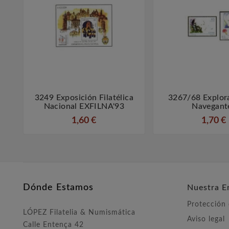
3249 Exposición Filatélica
3267/68 Explor



Nacional EXFILNA'93
Navegant
1,60 €
1,70 €
Dónde Estamos
Nuestra E
Protección
LÓPEZ Filatelia & Numismática
Aviso legal
Calle Entença 42