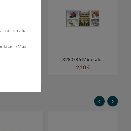
a, no recaba
enlace «Más
 XXV Festival
3283/86 Minerales




o De Los Pirineos,
2,10 €
En Jaca
0,50 €

