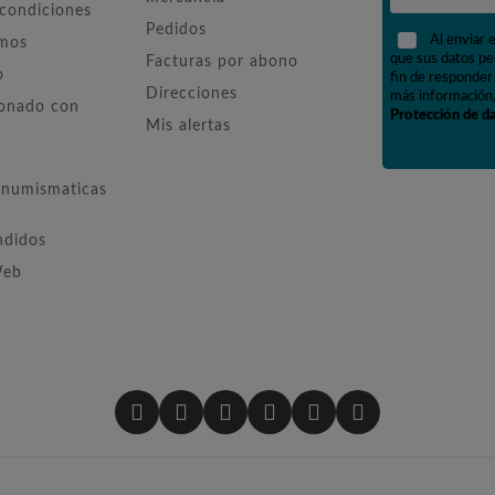
 condiciones
Pedidos
Al enviar 
omos
que sus datos pe
Facturas por abono
o
fin de responder 
Direcciones
más información,
ionado con
Protección de d
Mis alertas
numismaticas
ndidos
Web