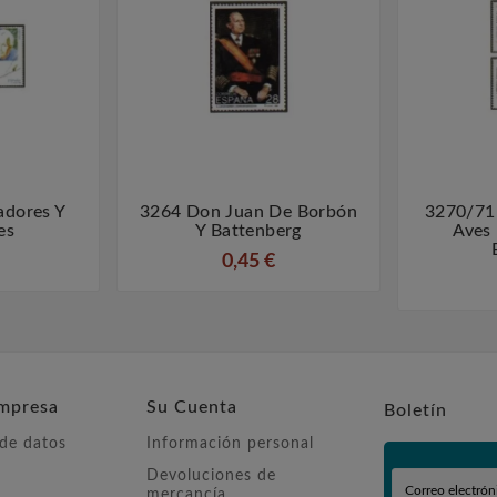
adores Y
3264 Don Juan De Borbón
3270/71



es
Y Battenberg
Aves 
0,45 €
mpresa
Su Cuenta
Boletín
 de datos
Información personal
Devoluciones de
mercancía