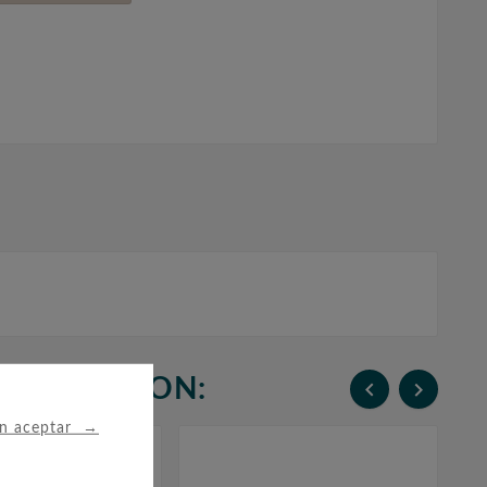
N COMPRARON:


→
in aceptar