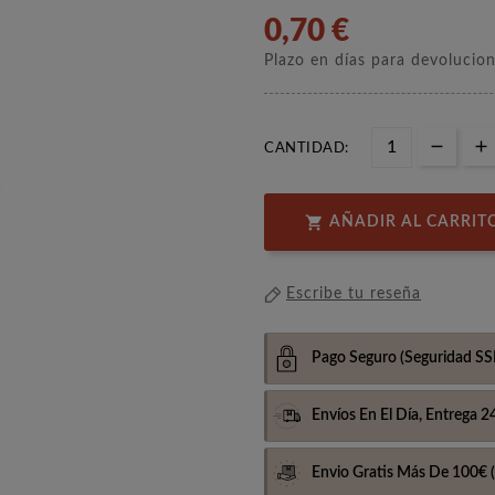
0,70 €
Plazo en días para devolucio
CANTIDAD:

AÑADIR AL CARRIT
Escribe tu reseña
Pago Seguro
(Seguridad SS
Envíos En El Día,
Entrega 2
Envio Gratis Más De 100€
(