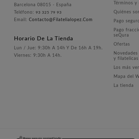
Términos y
Barcelona 08015 - España
Quiénes s
Teléfono:
93 325 79 93
Email:
Contacto@filatelialopez.com
Pago segur
Pago fracc
seQura
Horario De La Tienda
Ofertas
Lun / Jue: 9:30h A 14h Y De 16h A 19h.
Novedades 
Viernes: 9:30h A 14h.
y filatelicas
Los más ve
Mapa del 
La tienda