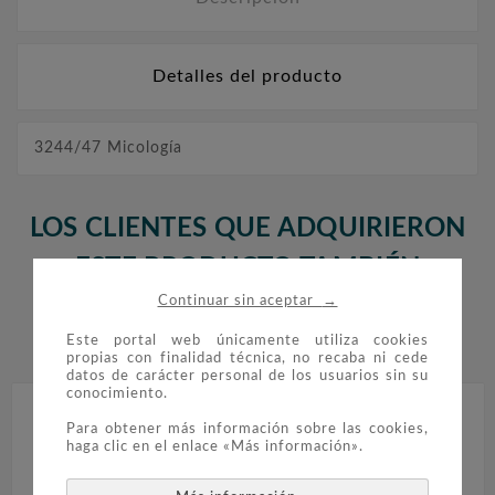
Detalles del producto
3244/47 Micología
LOS CLIENTES QUE ADQUIRIERON
ESTE PRODUCTO TAMBIÉN
→
Continuar sin aceptar
COMPRARON:
Este portal web únicamente utiliza cookies


propias con finalidad técnica, no recaba ni cede
datos de carácter personal de los usuarios sin su
conocimiento.
Para obtener más información sobre las cookies,
haga clic en el enlace «Más información».