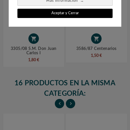
→
Más información
Aceptar y Cerrar


3305/08 S.M. Don Juan
3586/87 Centenarios
Carlos I
1,50 €
1,80 €
16 PRODUCTOS EN LA MISMA
CATEGORÍA:

