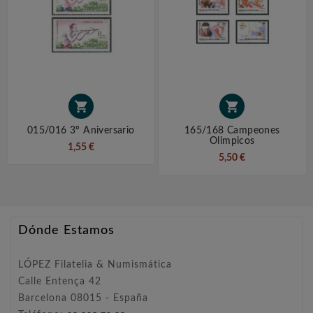


015/016 3º Aniversario
165/168 Campeones
Olimpicos
1,55 €
5,50 €
Dónde Estamos
LÓPEZ Filatelia & Numismática
Calle Entença 42
Barcelona 08015 - España