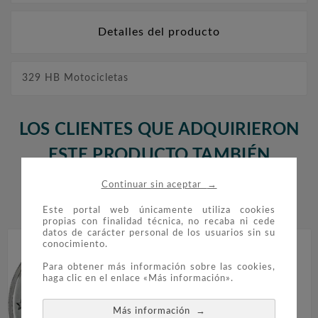
Detalles del producto
329 HB Motocicletas
LOS CLIENTES QUE ADQUIRIERON
ESTE PRODUCTO TAMBIÉN
COMPRARON:
→
Continuar sin aceptar


Este portal web únicamente utiliza cookies
propias con finalidad técnica, no recaba ni cede
datos de carácter personal de los usuarios sin su
conocimiento.
Para obtener más información sobre las cookies,
haga clic en el enlace «Más información».
→
Más información