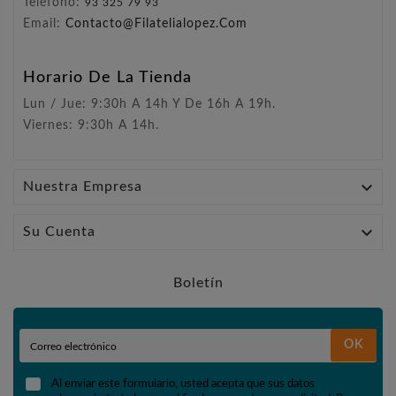
Teléfono:
93 325 79 93
Email:
Contacto@filatelialopez.com
Horario De La Tienda
Lun / Jue: 9:30h A 14h Y De 16h A 19h.
Viernes: 9:30h A 14h.

Nuestra Empresa

Su Cuenta
Boletín
OK
Al enviar este formulario, usted acepta que sus datos