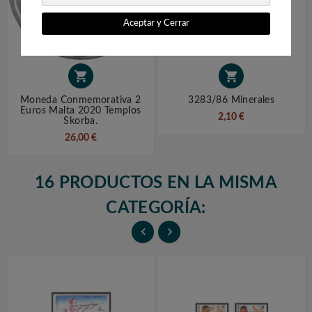
Aceptar y Cerrar


Moneda Conmemorativa 2
3283/86 Minerales
Euros Malta 2020 Templos
2,10 €
Skorba.
26,00 €
16 PRODUCTOS EN LA MISMA
CATEGORÍA:

